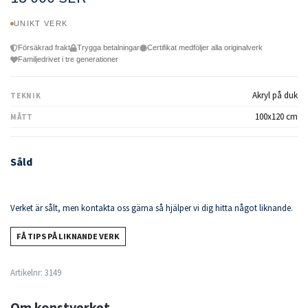
UNIKT VERK
Försäkrad frakt
Trygga betalningar
Certifikat medföljer alla originalverk
Familjedrivet i tre generationer
Akryl på duk
TEKNIK
100x120 cm
MÅTT
Såld
Verket är sålt, men kontakta oss gärna så hjälper vi dig hitta något liknande.
FÅ TIPS PÅ LIKNANDE VERK
Artikelnr:
3149
Om konstverket