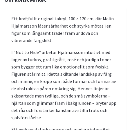
Ett kraftfullt original i akryl, 100 × 120 cm, där Malin
Hjalmarsson låter sårbarhet och styrka mötas i en
figur som långsamt träder fram ur dova och
vibrerande färgskikt.
I “Not to Hide” arbetar Hjalmarsson intuitivt med
lager av turkos, grafitgrått, rosé och jordiga toner
som bygger ett rum lika emotionellt som fysiskt.
Figuren står mitt i detta skiftande landskap av färg
och minne, en kropp som både formar och formas av
de abstrakta spåren omkring sig. Hennes linjer är
skissartade men tydliga, och de små symbolerna –
hjärtan som glimmar fram i bakgrunden – bryter upp
det råa och förstärker känslan av stilla trots och
självförståelse.
Ett verk med stark närvaro och modern intensitet,