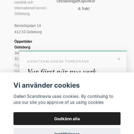
Utställningar
Köpvillkor
nordisk och
internationell konst i
& frakt
Göteborg.
Berzeliigatan 14
412 53 Göteborg
Öppettider
Göteborg
Juli: Tis 11-18 · Lör
×
11-16
KONSTSAMLARENS FÖRSPRÅNG
Fr.o.m. augusti: Tis-
Var först när nya verk
Fre 11-18 · Lör 11-
16
anländer
Vi använder cookies
Marstrand
Förhandstillgång till nya verk och personliga
23 juni - 16 augusti
Galleri Scandinavia uses cookies. By continuing to
inbjudningar till vernissage, innan vi annonserar
2026
use our site you approve of us using cookies
offentligt.
Tis-Fre 11-18 ·
Lör-Sön 12-16
Godkänn alla
BLI MEDLEM
© 2026 Galleri Scandinavia AB · Org.nr 556961-2129
Inga erbjudanden. Bara konst som faktiskt säljs.