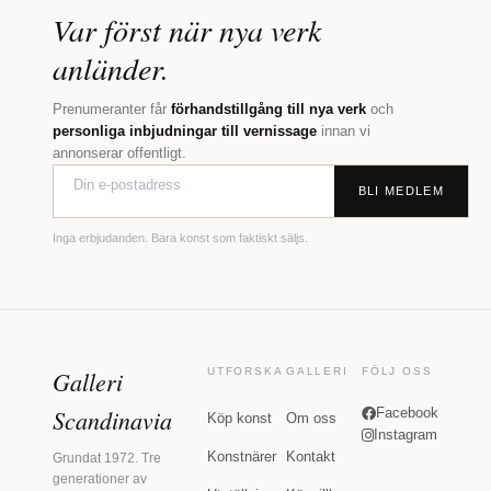
Var först när nya verk
anländer.
Prenumeranter får
förhandstillgång till nya verk
och
personliga inbjudningar till vernissage
innan vi
annonserar offentligt.
BLI MEDLEM
Inga erbjudanden. Bara konst som faktiskt säljs.
Galleri
UTFORSKA
GALLERI
FÖLJ OSS
Scandinavia
Facebook
Köp konst
Om oss
Instagram
Konstnärer
Kontakt
Grundat 1972. Tre
generationer av