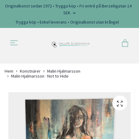
Originalkonst sedan 1972 • Trygga köp • Fri entré på Berzeliigatan 14
SEK
Trygga köp • Enkel leverans • Originalkonst utan krångel
Hem
Konstnärer
Malin Hjalmarsson
Malin Hjalmarsson · Not to Hide