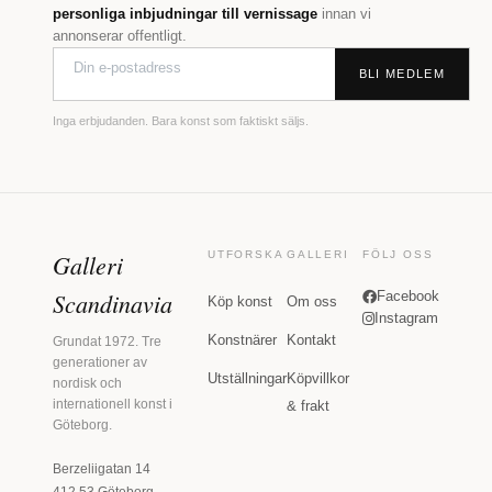
personliga inbjudningar till vernissage
innan vi
annonserar offentligt.
BLI MEDLEM
Inga erbjudanden. Bara konst som faktiskt säljs.
Galleri
UTFORSKA
GALLERI
FÖLJ OSS
Scandinavia
Facebook
Köp konst
Om oss
Instagram
Konstnärer
Kontakt
Grundat 1972. Tre
generationer av
Utställningar
Köpvillkor
nordisk och
internationell konst i
& frakt
Göteborg.
Berzeliigatan 14