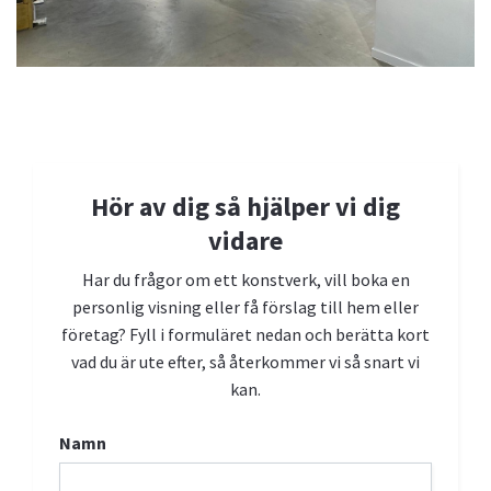
Kontakta oss
Vi hjälper dig gärna med frågor, visningar och konstköp.
Hör av dig så hjälper vi dig
Boka personlig visning
vidare
Har du frågor om ett konstverk, vill boka en
personlig visning eller få förslag till hem eller
företag? Fyll i formuläret nedan och berätta kort
vad du är ute efter, så återkommer vi så snart vi
kan.
Namn