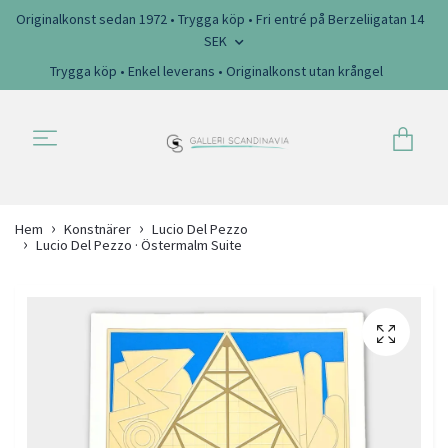
Originalkonst sedan 1972 • Trygga köp • Fri entré på Berzeliigatan 14
SEK
Trygga köp • Enkel leverans • Originalkonst utan krångel
Hem
Konstnärer
Lucio Del Pezzo
Lucio Del Pezzo · Östermalm Suite