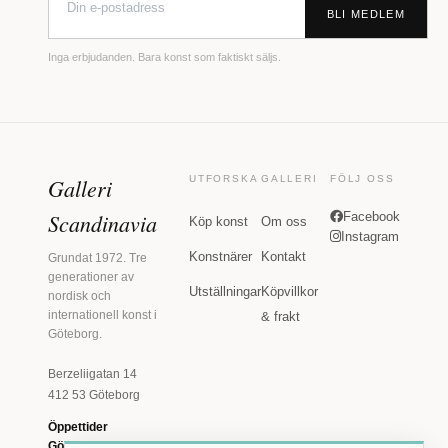
BLI MEDLEM
Inga erbjudanden. Bara konst som faktiskt säljs.
Galleri
UTFORSKA
GALLERI
FÖLJ OSS
Scandinavia
Facebook
Köp konst
Om oss
Instagram
Konstnärer
Kontakt
Grundat 1972. Tre
generationer av
Utställningar
Köpvillkor
nordisk och
internationell konst i
& frakt
Göteborg.
Berzeliigatan 14
412 53 Göteborg
Öppettider
Göteborg