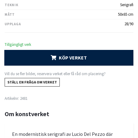
Serigrafi
TEKNIK
50x65 cm
MÅTT
28/90
UPPLAGA
Tillgängligt verk
KÖP VERKET
Vill du se fler bilder, reservera verket eller få råd om placering?
STÄLL EN FRÅGA OM VERKET
Artikelnr:
2481
Om konstverket
En modernistisk serigrafi av Lucio Del Pezzo där