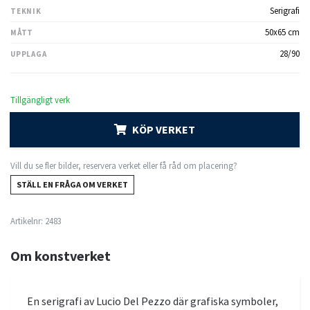
Serigrafi
TEKNIK
50x65 cm
MÅTT
28/90
UPPLAGA
Tillgängligt verk
KÖP VERKET
Vill du se fler bilder, reservera verket eller få råd om placering?
STÄLL EN FRÅGA OM VERKET
Artikelnr:
2483
Om konstverket
En serigrafi av Lucio Del Pezzo där grafiska symboler,