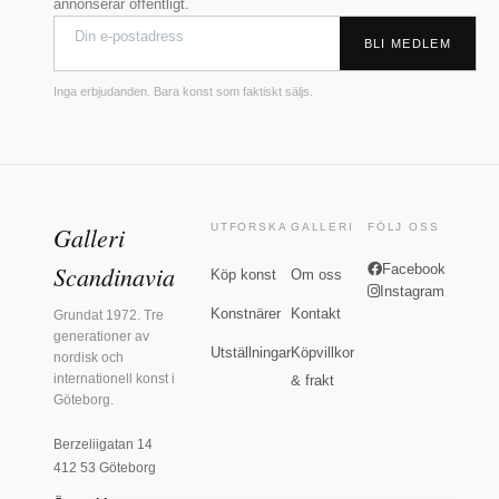
annonserar offentligt.
BLI MEDLEM
Inga erbjudanden. Bara konst som faktiskt säljs.
Galleri
UTFORSKA
GALLERI
FÖLJ OSS
Scandinavia
Facebook
Köp konst
Om oss
Instagram
Konstnärer
Kontakt
Grundat 1972. Tre
generationer av
Utställningar
Köpvillkor
nordisk och
internationell konst i
& frakt
Göteborg.
Berzeliigatan 14
412 53 Göteborg