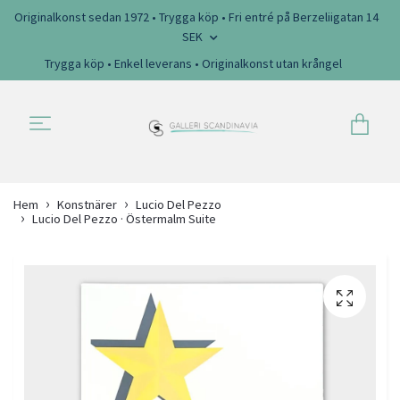
Originalkonst sedan 1972 • Trygga köp • Fri entré på Berzeliigatan 14
SEK
Trygga köp • Enkel leverans • Originalkonst utan krångel
Hem
Konstnärer
Lucio Del Pezzo
Lucio Del Pezzo · Östermalm Suite