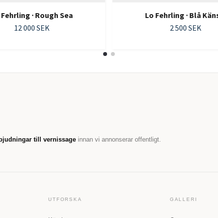
 Fehrling · Rough Sea
Lo Fehrling · Blå Kän
12 000 SEK
2 500 SEK
bjudningar till vernissage
innan vi annonserar offentligt.
UTFORSKA
GALLERI