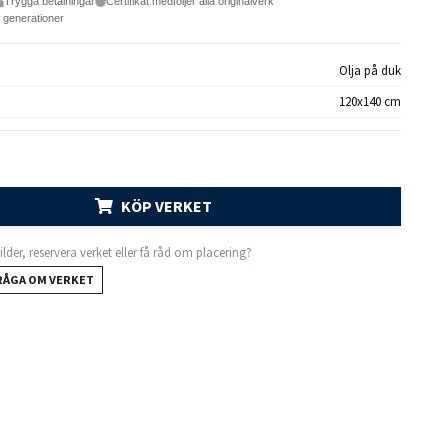
Trygga betalningar
Certifikat medföljer alla originalverk
e generationer
Olja på duk
120x140 cm
KÖP VERKET
 bilder, reservera verket eller få råd om placering?
RÅGA OM VERKET