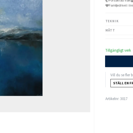
Försäkrad frakt
Familjedrivet i tr
TEKNIK
MÅTT
Tillgängligt verk
Vill du se fler
STÄLL EN F
Artikelnr:
3017