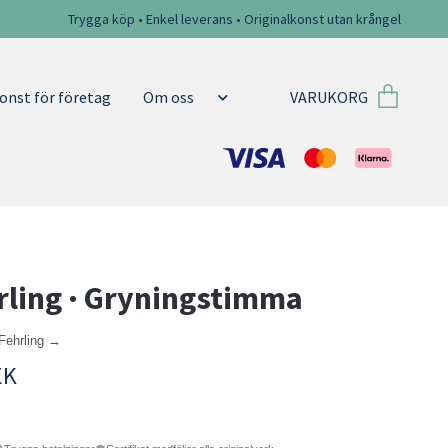
Trygga köp • Enkel leverans • Originalkonst utan krångel
VARUKORG
onst för företag
Om oss
rling · Gryningstimma
 Fehrling →
EK