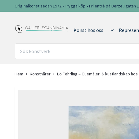
Originalkonst sedan 1972 • Trygga köp • Fri entré på Berzeliigatan 
Konst hos oss
Represen
Hem
Konstnärer
Lo Fehrling – Oljemåleri & kustlandskap hos 