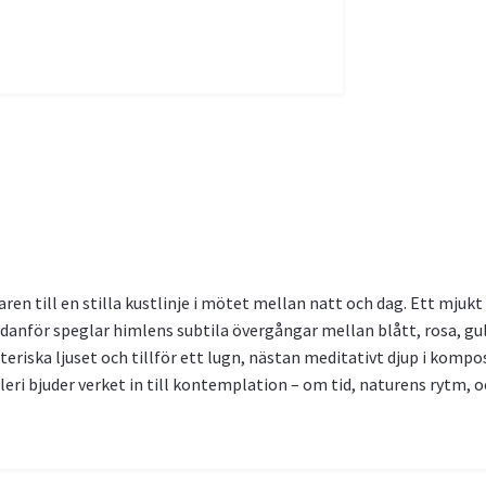
ren till en stilla kustlinje i mötet mellan natt och dag. Ett mjukt d
danför speglar himlens subtila övergångar mellan blått, rosa, gul
teriska ljuset och tillför ett lugn, nästan meditativt djup i komp
eri bjuder verket in till kontemplation – om tid, naturens rytm, o