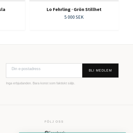
sla
Lo Fehrling · Grön Stillhet
5 000 SEK
BLI MEDLEM
Inga erbjudanden. Bara konst som faktiskt säljs.
FÖLJ OSS
Facebook