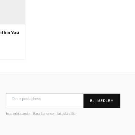
ithin You
BLI MEDLEM
Inga erbjudanden. Bara konst som faktiskt säljs.