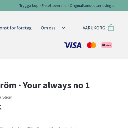
Trygga köp • Enkel leverans • Originalkonst utan krångel
VARUKORG
onst för företag
Om oss
tröm · Your always no 1
sa Strom →
K