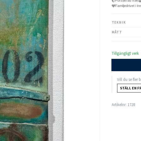
Försäkrad frakt
Familjedrivet i tr
TEKNIK
MÅTT
Tillgängligt verk
Vill du se fler
STÄLL EN F
Artikelnr:
1728