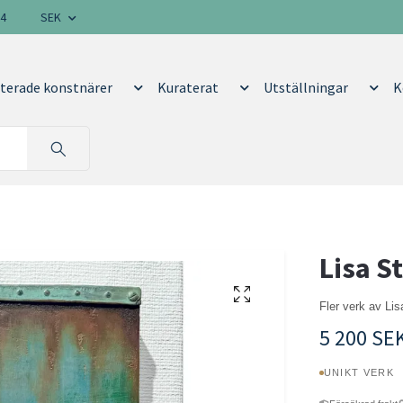
14
SEK
terade konstnärer
Kuraterat
Utställningar
K
Lisa S
Fler verk av Li
5 200 SE
UNIKT VERK