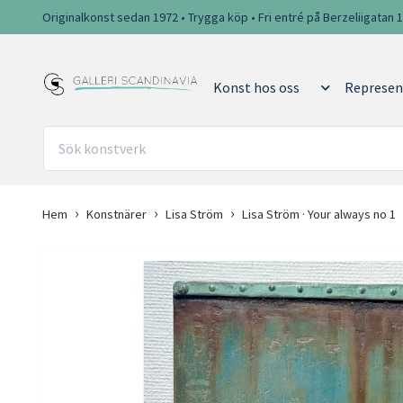
Originalkonst sedan 1972 • Trygga köp • Fri entré på Berzeliigatan 
Konst hos oss
Represen
Hem
Konstnärer
Lisa Ström
Lisa Ström · Your always no 1