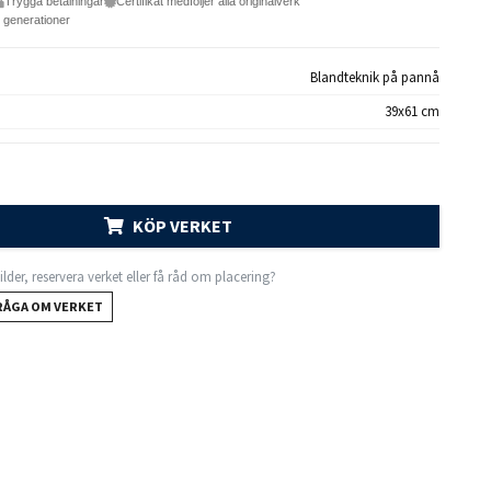
Trygga betalningar
Certifikat medföljer alla originalverk
e generationer
Blandteknik på pannå
39x61 cm
KÖP VERKET
 bilder, reservera verket eller få råd om placering?
RÅGA OM VERKET