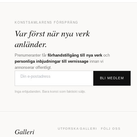
KONSTSAMLARENS FÖRSPRÅNG
Var först när nya verk
anländer.
Prenumeranter får
förhandstillgång till nya verk
och
personliga inbjudningar till vernissage
innan vi
annonserar offentligt.
BLI MEDLEM
Inga erbjudanden. Bara konst som faktiskt säljs.
Galleri
UTFORSKA
GALLERI
FÖLJ OSS