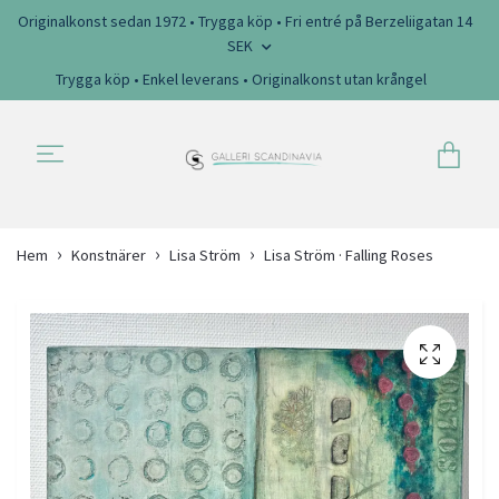
Originalkonst sedan 1972 • Trygga köp • Fri entré på Berzeliigatan 14
SEK
Trygga köp • Enkel leverans • Originalkonst utan krångel
Hem
Konstnärer
Lisa Ström
Lisa Ström · Falling Roses