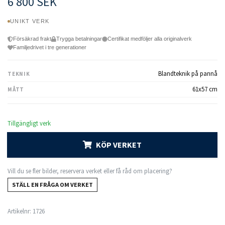
6 800 SEK
UNIKT VERK
Försäkrad frakt
Trygga betalningar
Certifikat medföljer alla originalverk
Familjedrivet i tre generationer
Blandteknik på pannå
TEKNIK
61x57 cm
MÅTT
Tillgängligt verk
KÖP VERKET
Vill du se fler bilder, reservera verket eller få råd om placering?
STÄLL EN FRÅGA OM VERKET
Artikelnr:
1726