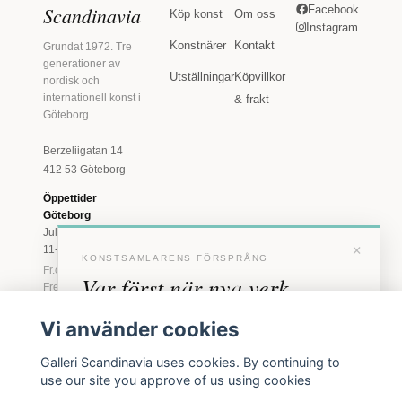
Scandinavia
Facebook
Köp konst
Om oss
Instagram
Konstnärer
Kontakt
Grundat 1972. Tre
generationer av
Utställningar
Köpvillkor
nordisk och
internationell konst i
& frakt
Göteborg.
Berzeliigatan 14
412 53 Göteborg
Öppettider
Göteborg
Juli: Tis 11-18 · Lör
×
11-16
KONSTSAMLARENS FÖRSPRÅNG
Fr.o.m. augusti: Tis-
Var först när nya verk
Fre 11-18 · Lör 11-
16
anländer
Vi använder cookies
Marstrand
Förhandstillgång till nya verk och personliga
23 juni - 16 augusti
Galleri Scandinavia uses cookies. By continuing to
inbjudningar till vernissage, innan vi annonserar
2026
use our site you approve of us using cookies
Tis-Fre 11-18 ·
offentligt.
Lör-Sön 12-16