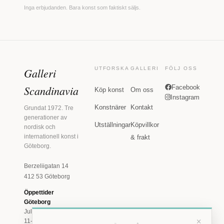
Inga erbjudanden. Bara konst som faktiskt säljs.
Galleri
UTFORSKA
GALLERI
FÖLJ OSS
Scandinavia
Facebook
Köp konst
Om oss
Instagram
Konstnärer
Kontakt
Grundat 1972. Tre
generationer av
Utställningar
Köpvillkor
nordisk och
internationell konst i
& frakt
Göteborg.
Berzeliigatan 14
412 53 Göteborg
Öppettider
Göteborg
Juli: Tis 11-18 · Lör
×
11-16