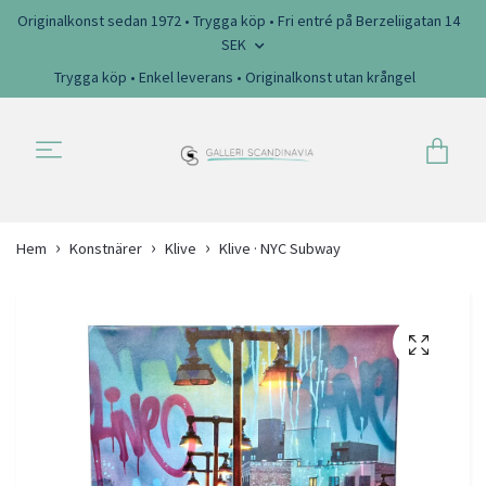
Originalkonst sedan 1972 • Trygga köp • Fri entré på Berzeliigatan 14
SEK
Trygga köp • Enkel leverans • Originalkonst utan krångel
Hem
Konstnärer
Klive
Klive · NYC Subway