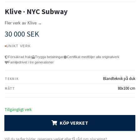
Klive · NYC Subway
Fler verk av Klive →
30 000 SEK
UNIKT VERK
Försäkrad frakt
Trygga betalningar
Certifikat medföljer alla originalverk
Familjedrivet i tre generationer
Blandteknik på duk
TEKNIK
80x100 cm
MÅTT
Tillgängligt verk
KÖP VERKET
Vill du se fler bilder, reservera verket eller få råd om placering?