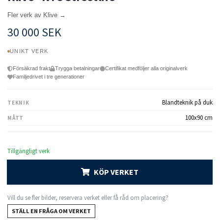
Fler verk av Klive →
30 000 SEK
UNIKT VERK
Försäkrad frakt
Trygga betalningar
Certifikat medföljer alla originalverk
Familjedrivet i tre generationer
Blandteknik på duk
TEKNIK
100x90 cm
MÅTT
Tillgängligt verk
KÖP VERKET
Vill du se fler bilder, reservera verket eller få råd om placering?
STÄLL EN FRÅGA OM VERKET