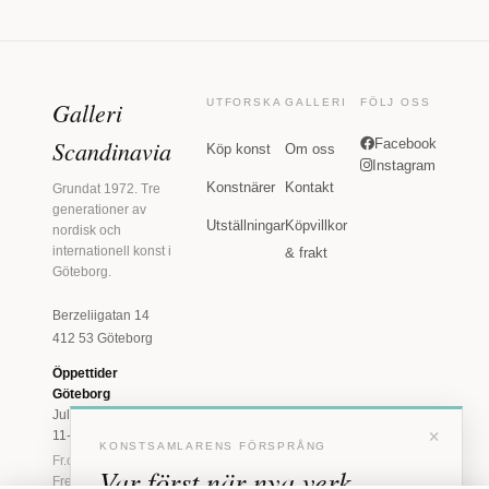
Galleri
UTFORSKA
GALLERI
FÖLJ OSS
Scandinavia
Facebook
Köp konst
Om oss
Instagram
Konstnärer
Kontakt
Grundat 1972. Tre
generationer av
Utställningar
Köpvillkor
nordisk och
internationell konst i
& frakt
Göteborg.
Berzeliigatan 14
412 53 Göteborg
Öppettider
Göteborg
Juli: Tis 11-18 · Lör
×
11-16
KONSTSAMLARENS FÖRSPRÅNG
Fr.o.m. augusti: Tis-
Var först när nya verk
Fre 11-18 · Lör 11-