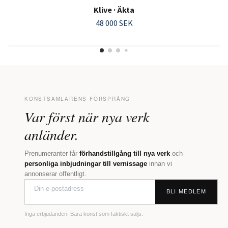
Klive · Äkta
48 000 SEK
KONSTSAMLARENS FÖRSPRÅNG
Var först när nya verk
anländer.
Prenumeranter får
förhandstillgång till nya verk
och
personliga inbjudningar till vernissage
innan vi
annonserar offentligt.
BLI MEDLEM
Inga erbjudanden. Bara konst som faktiskt säljs.