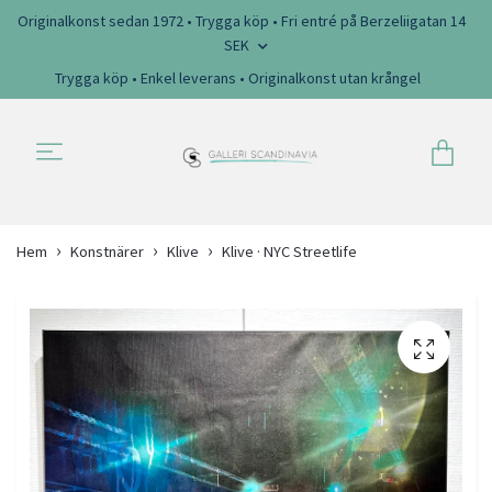
Originalkonst sedan 1972 • Trygga köp • Fri entré på Berzeliigatan 14
SEK
Trygga köp • Enkel leverans • Originalkonst utan krångel
Hem
Konstnärer
Klive
Klive · NYC Streetlife