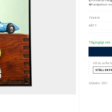
Försäkrad frakt
Familjedrivet i tr
TEKNIK
MÅTT
Tillgängligt verk
Vill du se fler
STÄLL EN F
Artikelnr:
2557