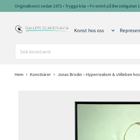
Originalkonst sedan 1972 • Trygga köp • Fri entré på Berzeliigatan 
Konst hos oss
Represen
Hem
Konstnärer
Jonas Brodin – Hyperrealism & stilleben hos