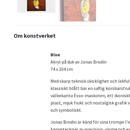
Om konstverket
Blue
Akryl på duk av Jonas Brodin
74 x 104 cm
Med skarp teknisk skicklighet och lekfu
klassiskt blått bär en saftig körsbärsfr
välbekanta Esso-maskoten, ett ikoniskt
plast, mjuk frukt och nostalgisk grafi
och symboliskt.
Jonas Brodin är känd för sina trompe l'
kännetecknas av precision, värme och en 