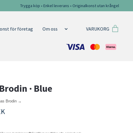
Trygga köp • Enkel leverans • Originalkonst utan krångel
VARUKORG
onst för företag
Om oss
Brodin · Blue
nas Brodin →
EK