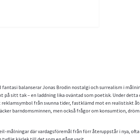
ll fantasi balanserar Jonas Brodin nostalgi och surrealism i måln
ukt på sitt tak – en laddning lika oväntad som poetisk. Under det
 reklamsymbol från svunna tider, fastklämd mot en realistiskt åt
k väcker barndomsminnen, men också frågor om konsumtion, drömm
œil-målningar där vardagsföremål från förr återuppstår i nya, oft
tydlig kärlek till det som en gång varit.