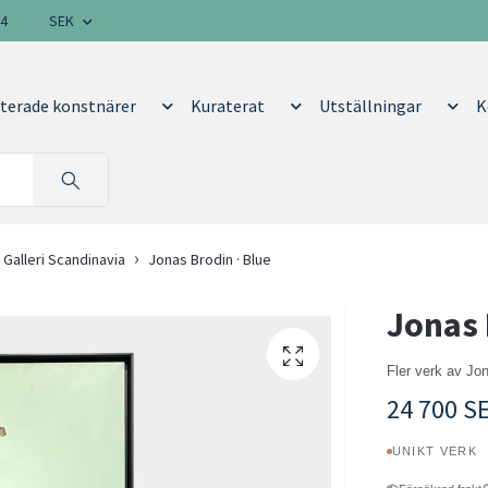
14
SEK
terade konstnärer
Kuraterat
Utställningar
K
 Galleri Scandinavia
Jonas Brodin · Blue
Jonas 
Fler verk av Jo
24 700 S
UNIKT VERK