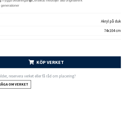
Trygga betalningar
Certifikat medföljer alla originalverk
e generationer
Akryl på duk
74x104 cm
KÖP VERKET
 bilder, reservera verket eller få råd om placering?
RÅGA OM VERKET