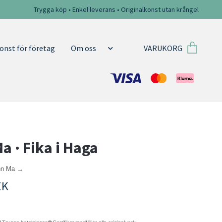
Trygga köp • Enkel leverans • Originalkonst utan krångel
VARUKORG
onst för företag
Om oss
a · Fika i Haga
ohn Ma →
EK