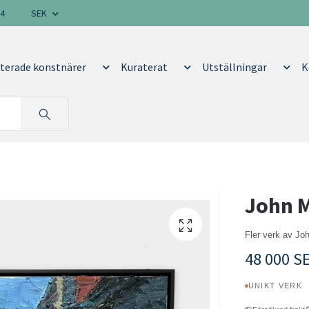
14
SEK
terade konstnärer
Kuraterat
Utställningar
K
John M
Fler verk av J
48 000 S
UNIKT VERK