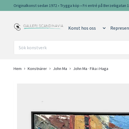
Originalkonst sedan 1972 • Trygga köp • Fri entré på Berzeliigatan 
Konst hos oss
Represen
Hem
Konstnärer
John Ma
John Ma · Fika i Haga