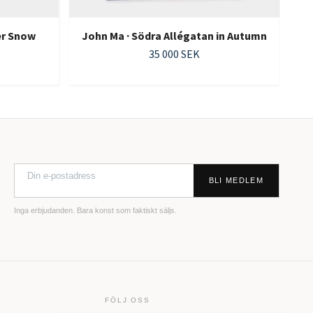
er Snow
John Ma · Södra Allégatan in Autumn
35 000 SEK
BLI MEDLEM
Inga erbjudanden. Bara konst som faktiskt säljs.
FÖLJ OSS