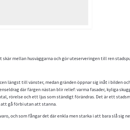
t skär mellan husväggarna och gör uteserveringen till ren stadspu
.
scen längst till vänster, medan gränden öppnar sig inåt i bilden 
nseldrag där färgen nästan blir relief: varma fasader, kyliga sku
l, rörelse och ett ljus som ständigt förändras. Det är ett stads
 att gå förbi utan att stanna.
ro, och som fångar det där enkla men starka i att bara slå sig ne