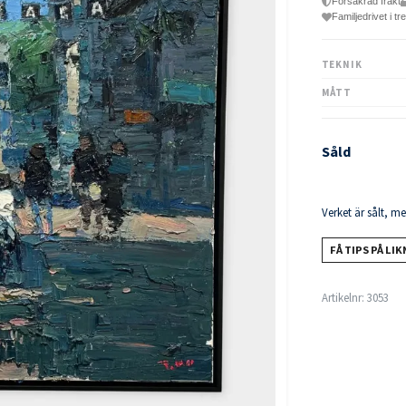
Försäkrad frakt
Familjedrivet i tr
TEKNIK
MÅTT
Såld
Verket är sålt, m
FÅ TIPS PÅ LI
Artikelnr:
3053