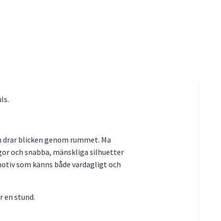
ls.
och drar blicken genom rummet. Ma
ggor och snabba, mänskliga silhuetter
motiv som känns både vardagligt och
r en stund.