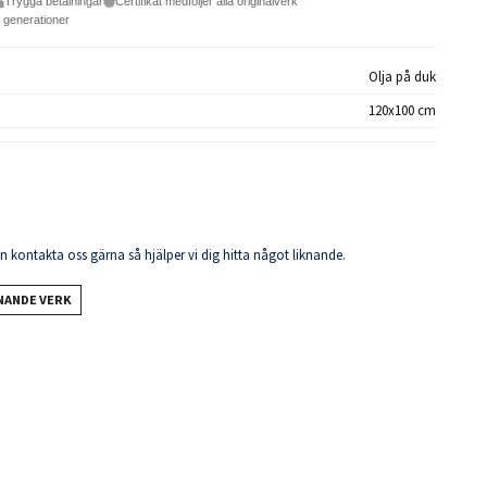
Trygga betalningar
Certifikat medföljer alla originalverk
e generationer
Olja på duk
120x100 cm
en kontakta oss gärna så hjälper vi dig hitta något liknande.
KNANDE VERK