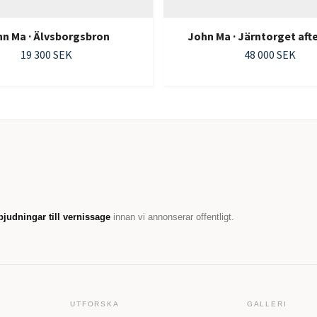
n Ma · Älvsborgsbron
John Ma · Järntorget aft
19 300 SEK
48 000 SEK
bjudningar till vernissage
innan vi annonserar offentligt.
UTFORSKA
GALLERI