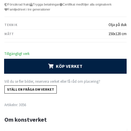
Försäkrad frakt
Trygga betalningar
Certifikat medföljer alla originalverk
Familjedrivet i tre generationer
Olja på duk
TEKNIK
150x120 cm
MÅTT
Tillgängligt verk
KÖP VERKET
Vill du se fler bilder, reservera verket eller få råd om placering?
STÄLL EN FRÅGA OM VERKET
Artikelnr:
3056
Om konstverket