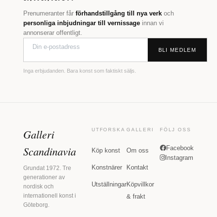
Prenumeranter får
förhandstillgång till nya verk
och
personliga inbjudningar till vernissage
innan vi
annonserar offentligt.
BLI MEDLEM
Inga erbjudanden. Bara konst som faktiskt säljs.
Galleri
UTFORSKA
GALLERI
FÖLJ OSS
Scandinavia
Facebook
Köp konst
Om oss
Instagram
Konstnärer
Kontakt
Grundat 1972. Tre
generationer av
Utställningar
Köpvillkor
nordisk och
internationell konst i
& frakt
Göteborg.