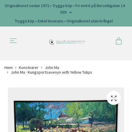
Originalkonst sedan 1972 • Trygga köp • Fri entré på Berzeliigatan 14
SEK
Trygga köp • Enkel leverans • Originalkonst utan krångel
Hem
Konstnärer
John Ma
John Ma · Kungsportsavenyn with Yellow Tulips