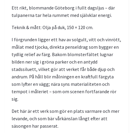
Ett rikt, blommande Göteborg i fullt dagsljus – där
tulpanerna tar hela rummet med självklar energi.
Teknik & mått: Olja på duk, 150 × 120 cm.
I förgrunden ligger ett hav av solgult, vitt och vinrött,
målat med tjocka, direkta penseldrag som bygger en
tydlig relief av färg. Bakom blomsterfältet lugnar
bilden ner sig i gröna parker och en antydd
stadssiluett, vilket gör att verket får både djup och
andrum. På håll blir målningen en kraftfull färgyta
som lyfter en vägg; nära syns materialiteten och
tempot i måleriet – som om scenen fortfarande rör
sig.
Det här är ett verk som gör en plats varmare och mer
levande, och som bär vårkänslan långt efter att
säsongen har passerat.