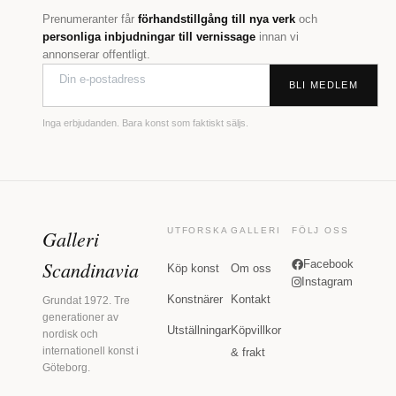
Prenumeranter får
förhandstillgång till nya verk
och
personliga inbjudningar till vernissage
innan vi
annonserar offentligt.
BLI MEDLEM
Inga erbjudanden. Bara konst som faktiskt säljs.
Galleri
UTFORSKA
GALLERI
FÖLJ OSS
Scandinavia
Facebook
Köp konst
Om oss
Instagram
Konstnärer
Kontakt
Grundat 1972. Tre
generationer av
Utställningar
Köpvillkor
nordisk och
internationell konst i
& frakt
Göteborg.