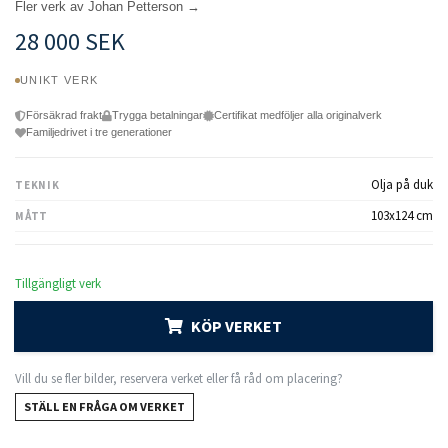
Fler verk av Johan Petterson →
28 000 SEK
UNIKT VERK
Försäkrad frakt
Trygga betalningar
Certifikat medföljer alla originalverk
Familjedrivet i tre generationer
Olja på duk
TEKNIK
103x124 cm
MÅTT
Tillgängligt verk
KÖP VERKET
Vill du se fler bilder, reservera verket eller få råd om placering?
STÄLL EN FRÅGA OM VERKET