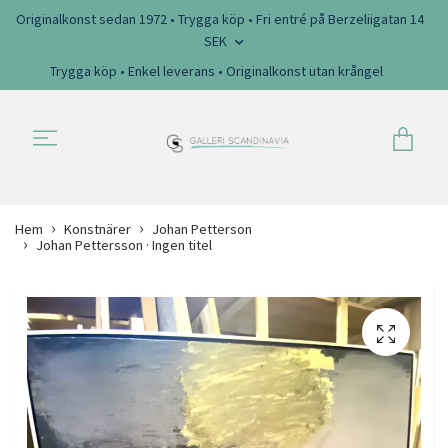
Originalkonst sedan 1972 • Trygga köp • Fri entré på Berzeliigatan 14
SEK
Trygga köp • Enkel leverans • Originalkonst utan krångel
Hem
Konstnärer
Johan Petterson
Johan Pettersson · Ingen titel