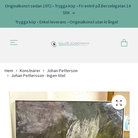
Originalkonst sedan 1972 • Trygga köp • Fri entré på Berzeliigatan 14
SEK
Trygga köp • Enkel leverans • Originalkonst utan krångel
Hem
Konstnärer
Johan Petterson
Johan Pettersson · Ingen titel