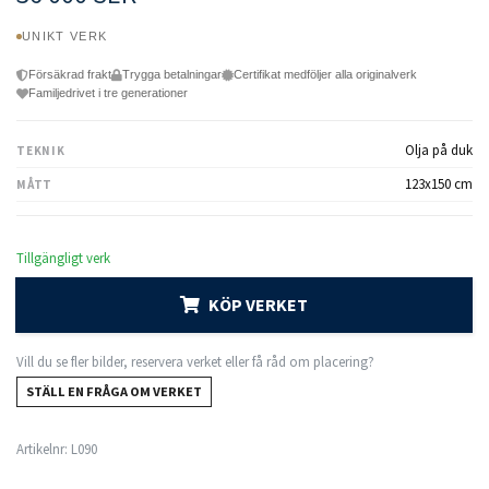
UNIKT VERK
Försäkrad frakt
Trygga betalningar
Certifikat medföljer alla originalverk
Familjedrivet i tre generationer
Olja på duk
TEKNIK
123x150 cm
MÅTT
Tillgängligt verk
KÖP VERKET
Vill du se fler bilder, reservera verket eller få råd om placering?
STÄLL EN FRÅGA OM VERKET
Artikelnr:
L090