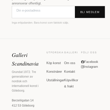
annonserar offentligt.
BLI MEDLEM
Inga erbjudanden. Bara konst som faktiskt säljs.
Galleri
UTFORSKA
GALLERI
FÖLJ OSS
Scandinavia
Facebook
Köp konst
Om oss
Instagram
Konstnärer
Kontakt
Grundat 1972. Tre
generationer av
Utställningar
Köpvillkor
nordisk och
internationell konst i
& frakt
Göteborg.
Berzeliigatan 14
412 53 Göteborg