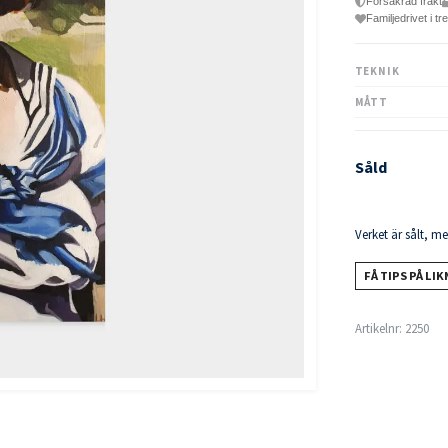
Försäkrad frakt
Familjedrivet i tr
TEKNIK
MÅTT
Såld
Verket är sålt, m
FÅ TIPS PÅ LI
Artikelnr:
2250