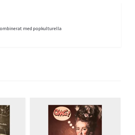
 kombinerat med popkulturella
Han