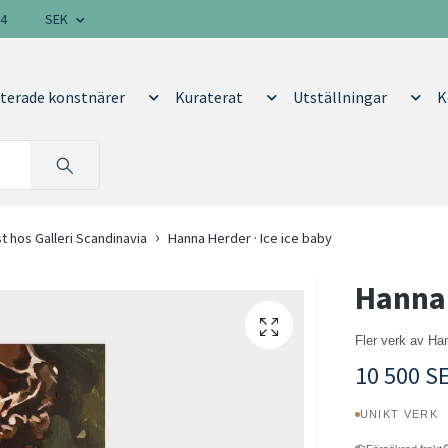
14
SEK
terade konstnärer
Kuraterat
Utställningar
K
 hos Galleri Scandinavia
Hanna Herder · Ice ice baby
Hanna 
Fler verk av H
10 500 S
UNIKT VERK