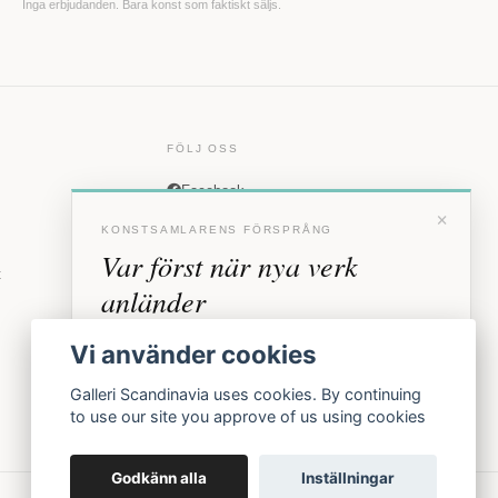
Inga erbjudanden. Bara konst som faktiskt säljs.
FÖLJ OSS
Facebook
×
Instagram
KONSTSAMLARENS FÖRSPRÅNG
Var först när nya verk
t
anländer
Förhandstillgång till nya verk och personliga
Vi använder cookies
inbjudningar till vernissage, innan vi annonserar
offentligt.
Galleri Scandinavia uses cookies. By continuing
to use our site you approve of us using cookies
BLI MEDLEM
Godkänn alla
Inställningar
Inga erbjudanden. Bara konst som faktiskt säljs.