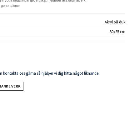
Trygga betalningar
Certifikat medföljer alla originalverk
e generationer
Akryl på duk
50x35 cm
en kontakta oss gärna så hjälper vi dig hitta något liknande.
KNANDE VERK