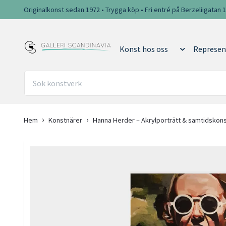
Originalkonst sedan 1972 • Trygga köp • Fri entré på Berzeliigatan 
Konst hos oss
Represen
Hem
Konstnärer
Hanna Herder – Akrylporträtt & samtidskonst