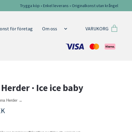
Trygga köp • Enkel leverans • Originalkonst utan krångel
VARUKORG
onst för företag
Om oss
Herder · Ice ice baby
anna Herder →
EK