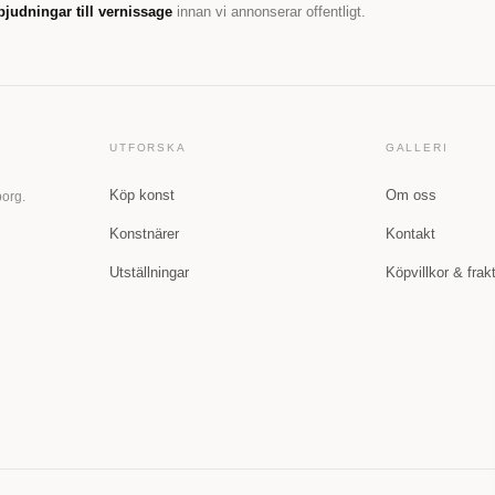
bjudningar till vernissage
innan vi annonserar offentligt.
UTFORSKA
GALLERI
Köp konst
Om oss
borg.
Konstnärer
Kontakt
Utställningar
Köpvillkor & frak