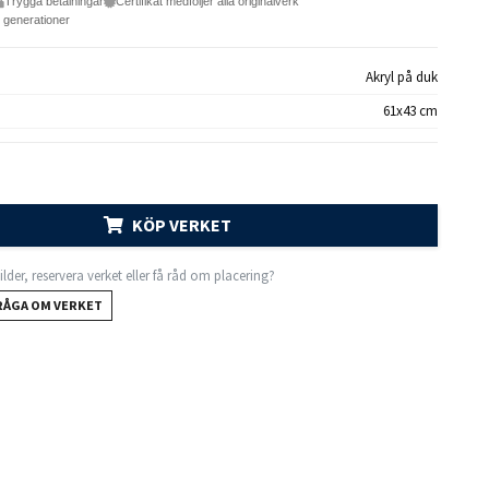
Trygga betalningar
Certifikat medföljer alla originalverk
e generationer
Akryl på duk
61x43 cm
KÖP VERKET
 bilder, reservera verket eller få råd om placering?
RÅGA OM VERKET