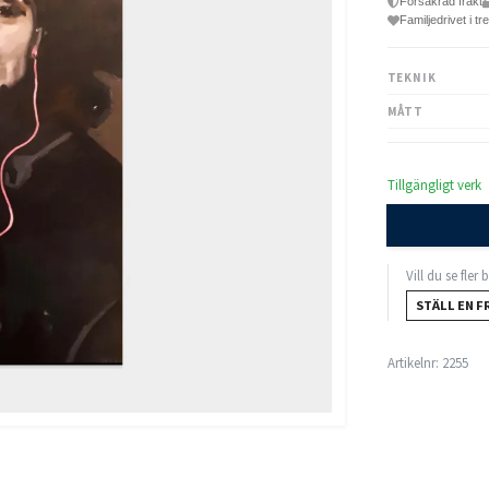
Försäkrad frakt
Familjedrivet i tr
TEKNIK
MÅTT
Tillgängligt verk
Vill du se fler
STÄLL EN F
Artikelnr:
2255