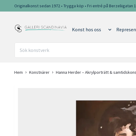
Originalkonst sedan 1972 • Trygga köp • Fri entré på Berzeliigatan 
Konst hos oss
Represen
Hem
Konstnärer
Hanna Herder – Akrylporträtt & samtidskonst