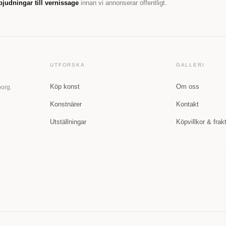
bjudningar till vernissage
innan vi annonserar offentligt.
UTFORSKA
GALLERI
Köp konst
Om oss
borg.
Konstnärer
Kontakt
Utställningar
Köpvillkor & frak