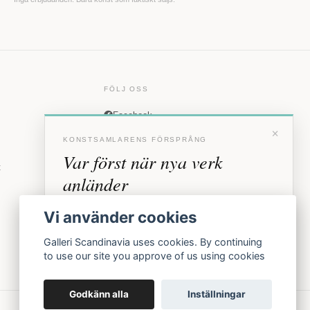
FÖLJ OSS
Facebook
×
Instagram
KONSTSAMLARENS FÖRSPRÅNG
Var först när nya verk
t
anländer
Förhandstillgång till nya verk och personliga
Vi använder cookies
inbjudningar till vernissage, innan vi annonserar
offentligt.
Galleri Scandinavia uses cookies. By continuing
to use our site you approve of us using cookies
BLI MEDLEM
Godkänn alla
Inställningar
Inga erbjudanden. Bara konst som faktiskt säljs.