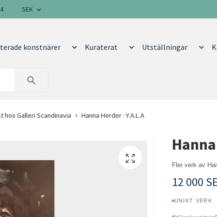
14
SEK
terade konstnärer
Kuraterat
Utställningar
K
 hos Galleri Scandinavia
Hanna Herder · Y.A.L.A
Hanna 
Fler verk av H
12 000 S
UNIKT VERK