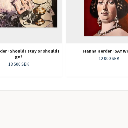
er · Should I stay or should I
Hanna Herder · SAY 
go?
12 000 SEK
13 500 SEK