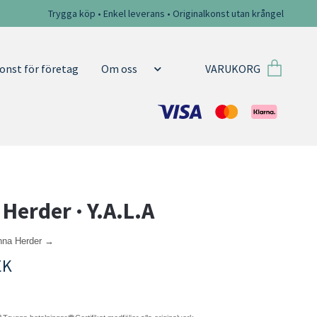
Trygga köp • Enkel leverans • Originalkonst utan krångel
VARUKORG
onst för företag
Om oss
Herder · Y.A.L.A
anna Herder →
EK