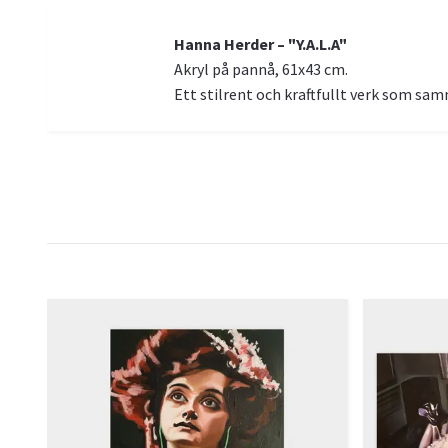
Hanna Herder – "Y.A.L.A"
Akryl på pannå, 61x43 cm.
Ett stilrent och kraftfullt verk som sa