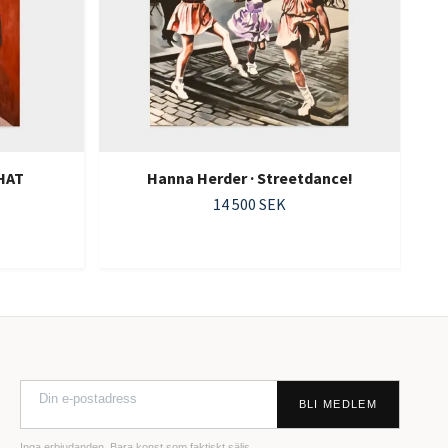
WHAT
Hanna Herder · Streetdance!
14 500 SEK
BLI MEDLEM
Inga erbjudanden. Bara konst som faktiskt säljs.