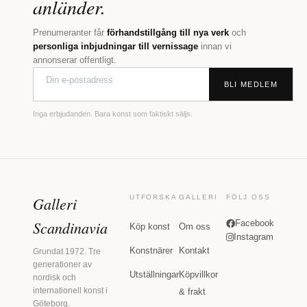
anländer.
Prenumeranter får
förhandstillgång till nya verk
och
personliga inbjudningar till vernissage
innan vi
annonserar offentligt.
BLI MEDLEM
Inga erbjudanden. Bara konst som faktiskt säljs.
Galleri
UTFORSKA
GALLERI
FÖLJ OSS
Scandinavia
Facebook
Köp konst
Om oss
Instagram
Konstnärer
Kontakt
Grundat 1972. Tre
generationer av
Utställningar
Köpvillkor
nordisk och
internationell konst i
& frakt
Göteborg.