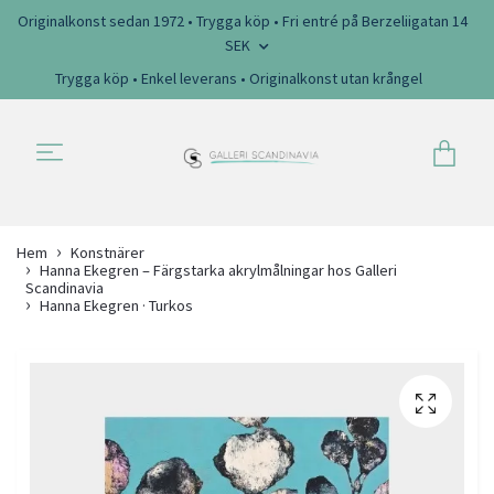
Originalkonst sedan 1972 • Trygga köp • Fri entré på Berzeliigatan 14
SEK
Trygga köp • Enkel leverans • Originalkonst utan krångel
Hem
Konstnärer
Hanna Ekegren – Färgstarka akrylmålningar hos Galleri
Scandinavia
Hanna Ekegren · Turkos