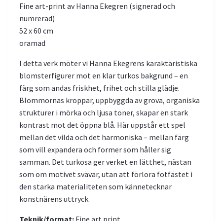
Fine art-print av Hanna Ekegren (signerad och
numrerad)
52 x 60 cm
oramad
I detta verk möter vi Hanna Ekegrens karaktäristiska
blomsterfigurer mot en klar turkos bakgrund – en
färg som andas friskhet, frihet och stilla glädje.
Blommornas kroppar, uppbyggda av grova, organiska
strukturer i mörka och ljusa toner, skapar en stark
kontrast mot det öppna blå. Här uppstår ett spel
mellan det vilda och det harmoniska – mellan färg
som vill expandera och former som håller sig
samman. Det turkosa ger verket en lätthet, nästan
som om motivet svävar, utan att förlora fotfästet i
den starka materialiteten som kännetecknar
konstnärens uttryck.
Teknik/format:
Fine art print.