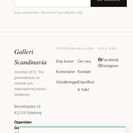
Inga erbjudanden. Bara konst som faktiskt säljs.
Galleri
UTFORSKA
GALLERI
FÖLJ OSS
Scandinavia
Facebook
Köp konst
Om oss
Instagram
Konstnärer
Kontakt
Grundat 1972. Tre
generationer av
Utställningar
Köpvillkor
nordisk och
internationell konst i
& frakt
Göteborg.
Berzeliigatan 14
412 53 Göteborg
Öppettider
Göteborg