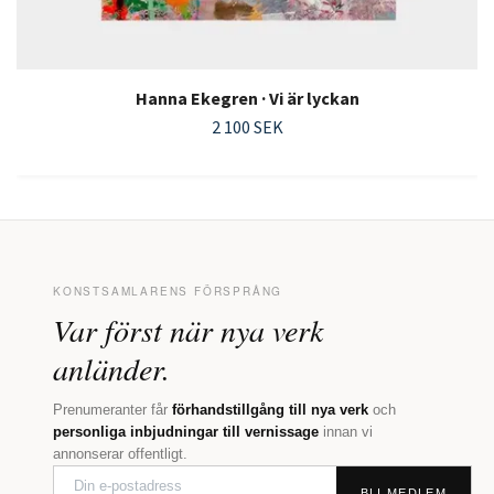
Hanna Ekegren · Vi är lyckan
2 100 SEK
KONSTSAMLARENS FÖRSPRÅNG
Var först när nya verk
anländer.
Prenumeranter får
förhandstillgång till nya verk
och
personliga inbjudningar till vernissage
innan vi
annonserar offentligt.
BLI MEDLEM