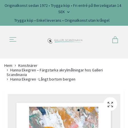
Originalkonst sedan 1972 • Trygga köp • Fri entré på Berzeliigatan 14
SEK
Trygga köp • Enkel leverans • Originalkonst utan krångel
Hem
Konstnärer
Hanna Ekegren – Färgstarka akrylmålningar hos Galleri
Scandinavia
Hanna Ekegren · Långt bortom bergen