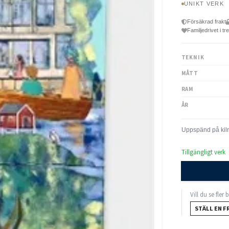
UNIKT VERK
Försäkrad frakt
Familjedrivet i tr
TEKNIK
MÅTT
RAM
ÅR
Tillgängligt verk
Vill du se fler
STÄLL EN F