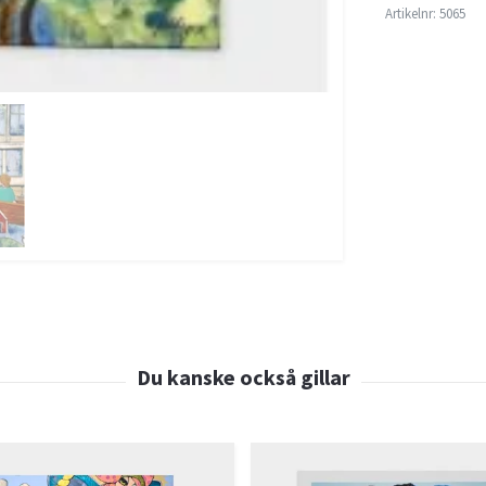
Artikelnr:
5065