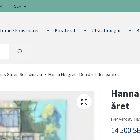
14
SEK
terade konstnärer
Kuraterat
Utställningar
K
os Galleri Scandinavia
Hanna Ekegren · Den där tiden på året
Hanna 
året
Fler verk av H
14 500 S