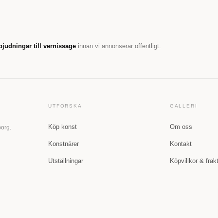
bjudningar till vernissage
innan vi annonserar offentligt.
UTFORSKA
GALLERI
Köp konst
Om oss
borg.
Konstnärer
Kontakt
Utställningar
Köpvillkor & frak