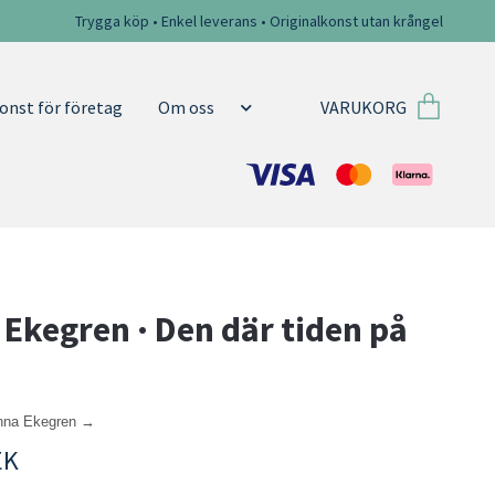
Trygga köp • Enkel leverans • Originalkonst utan krångel
VARUKORG
onst för företag
Om oss
Ekegren · Den där tiden på
anna Ekegren →
EK