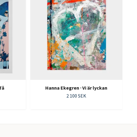
Tå
Hanna Ekegren · Vi är lyckan
2 100 SEK