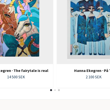
gren · The fairytale is real
Hanna Ekegren · På 
14 500 SEK
2 100 SEK