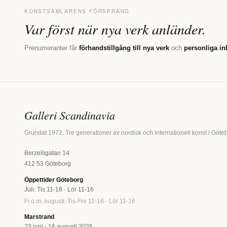
KONSTSAMLARENS FÖRSPRÅNG
Var först när nya verk anländer.
Prenumeranter får
förhandstillgång till nya verk
och
personliga in
Galleri Scandinavia
Grundat 1972. Tre generationer av nordisk och internationell konst i Göte
Berzeliigatan 14
412 53 Göteborg
Öppettider Göteborg
Juli: Tis 11-18 · Lör 11-16
Fr.o.m. augusti: Tis-Fre 11-18 · Lör 11-16
Marstrand
23 juni - 16 augusti 2026