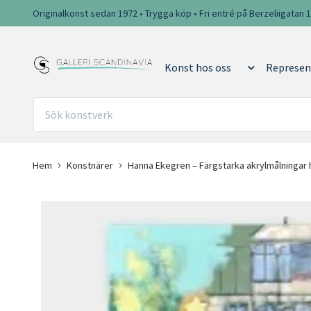
Originalkonst sedan 1972 • Trygga köp • Fri entré på Berzeliigatan 
Konst hos oss
Represen
Hem
Konstnärer
Hanna Ekegren – Färgstarka akrylmålningar h