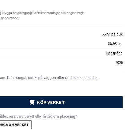
Trygga betalningar
Certifikat medföljer alla originalverk
e generationer
Akryl på duk
79x98 cm
Uppspänd
2026
KÖP VERKET
 bilder, reservera verket eller få råd om placering?
RÅGA OM VERKET