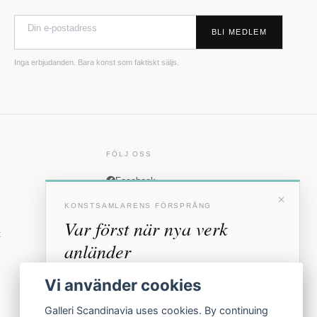
BLI MEDLEM
Inga erbjudanden. Bara konst som faktiskt säljs.
FÖLJ OSS
Facebook
×
Instagram
KONSTSAMLARENS FÖRSPRÅNG
Var först när nya verk
t
anländer
Förhandstillgång till nya verk och personliga
Vi använder cookies
inbjudningar till vernissage, innan vi annonserar
offentligt.
Galleri Scandinavia uses cookies. By continuing