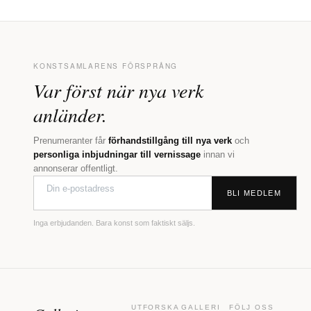
KONSTSAMLARENS FÖRSPRÅNG
Var först när nya verk
anländer.
Prenumeranter får
förhandstillgång till nya verk
och
personliga inbjudningar till vernissage
innan vi
annonserar offentligt.
BLI MEDLEM
Inga erbjudanden. Bara konst som faktiskt säljs.
UTFORSKA
GALLERI
FÖLJ OSS