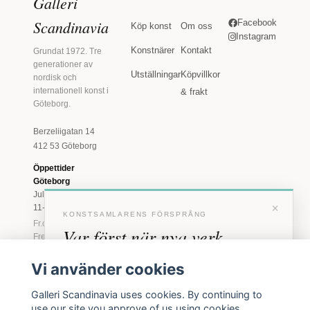
Galleri
Scandinavia
Facebook
Köp konst
Om oss
Instagram
Konstnärer
Kontakt
Grundat 1972. Tre
generationer av
Utställningar
Köpvillkor
nordisk och
internationell konst i
& frakt
Göteborg.
Berzeliigatan 14
412 53 Göteborg
Öppettider
Göteborg
Juli: Tis 11-18 · Lör
×
11-16
KONSTSAMLARENS FÖRSPRÅNG
Fr.o.m. augusti: Tis-
Var först när nya verk
Fre 11-18 · Lör 11-
16
anländer
Vi använder cookies
Marstrand
Förhandstillgång till nya verk och personliga
23 juni - 16 augusti
Galleri Scandinavia uses cookies. By continuing to
inbjudningar till vernissage, innan vi annonserar
2026
use our site you approve of us using cookies