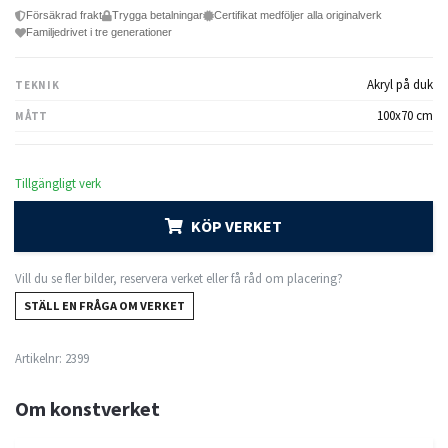
Försäkrad frakt
Trygga betalningar
Certifikat medföljer alla originalverk
Familjedrivet i tre generationer
Akryl på duk
TEKNIK
100x70 cm
MÅTT
Tillgängligt verk
KÖP VERKET
Vill du se fler bilder, reservera verket eller få råd om placering?
STÄLL EN FRÅGA OM VERKET
Artikelnr:
2399
Om konstverket