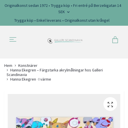
Originalkonst sedan 1972 • Trygga köp • Fri entré på Berzeliigatan 14
SEK
Trygga köp • Enkel leverans • Originalkonst utan krångel
Hem
Konstnärer
Hanna Ekegren – Färgstarka akrylmålningar hos Galleri
Scandinavia
Hanna Ekegren · I värme