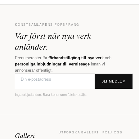
KONSTSAMLARENS FÖRSPRÅNG
Var först när nya verk
anländer.
Prenumeranter får
förhandstillgång till nya verk
och
personliga inbjudningar till vernissage
innan vi
annonserar offentligt.
BLI MEDLEM
Inga erbjudanden. Bara konst som faktiskt säljs.
Galleri
UTFORSKA
GALLERI
FÖLJ OSS