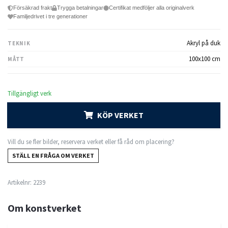
Försäkrad frakt
Trygga betalningar
Certifikat medföljer alla originalverk
Familjedrivet i tre generationer
Akryl på duk
TEKNIK
100x100 cm
MÅTT
Tillgängligt verk
KÖP VERKET
Vill du se fler bilder, reservera verket eller få råd om placering?
STÄLL EN FRÅGA OM VERKET
Artikelnr:
2239
Om konstverket