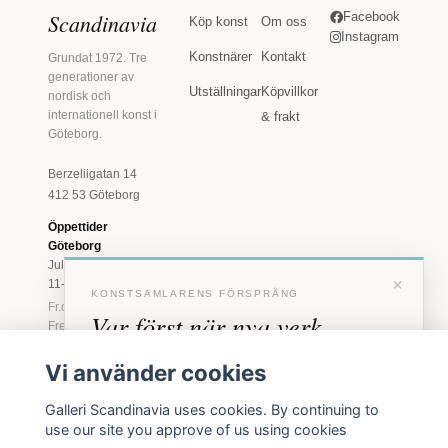
Scandinavia
Facebook
Köp konst
Om oss
Instagram
Konstnärer
Kontakt
Grundat 1972. Tre
generationer av
Utställningar
Köpvillkor
nordisk och
internationell konst i
& frakt
Göteborg.
Berzeliigatan 14
412 53 Göteborg
Öppettider
Göteborg
Juli: Tis 11-18 · Lör
×
11-16
KONSTSAMLARENS FÖRSPRÅNG
Fr.o.m. augusti: Tis-
Var först när nya verk
Fre 11-18 · Lör 11-
16
anländer
Vi använder cookies
Marstrand
Förhandstillgång till nya verk och personliga
23 juni - 16 augusti
Galleri Scandinavia uses cookies. By continuing to
inbjudningar till vernissage, innan vi annonserar
2026
use our site you approve of us using cookies
offentligt.
Tis-Fre 11-18 ·