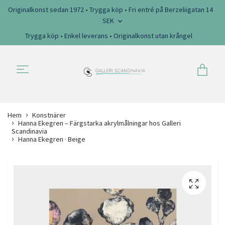
Originalkonst sedan 1972 • Trygga köp • Fri entré på Berzeliigatan 14
SEK
Trygga köp • Enkel leverans • Originalkonst utan krångel
Hem
Konstnärer
Hanna Ekegren – Färgstarka akrylmålningar hos Galleri
Scandinavia
Hanna Ekegren · Beige