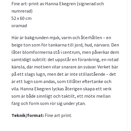
Fine art-print av Hanna Ekegren (signerad och
numrerad)
52 x 60 cm
oramad
Här är bakgrunden mjuk, varm och återhållen – en
beige ton som för tankarna till jord, hud, närvaro. Den
låter blomformerna stå i centrum, men påverkar dem
samtidigt subtilt: det uppstår en förankring, en rotad
känsla, där motiven vilar snarare än svävar. Verket bär
på ett slags lugn, men det är inte stillastående – det
är ett lugn som andas, som tillåter eftertanke och
vila. Hanna Ekegren lyckas återigen skapa ett verk
som är både sinnligt och taktilt, ett möte mellan
färg och form som rör sig under ytan.
Teknik/format:
Fine art print.