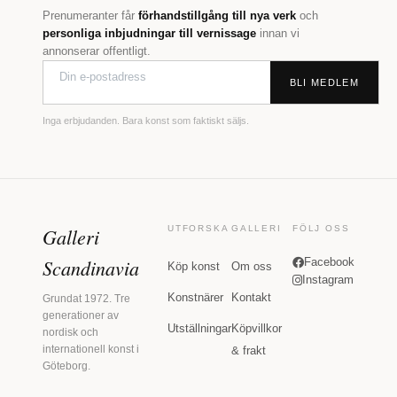
Prenumeranter får
förhandstillgång till nya verk
och
personliga inbjudningar till vernissage
innan vi
annonserar offentligt.
BLI MEDLEM
Inga erbjudanden. Bara konst som faktiskt säljs.
Galleri
UTFORSKA
GALLERI
FÖLJ OSS
Scandinavia
Facebook
Köp konst
Om oss
Instagram
Konstnärer
Kontakt
Grundat 1972. Tre
generationer av
Utställningar
Köpvillkor
nordisk och
internationell konst i
& frakt
Göteborg.