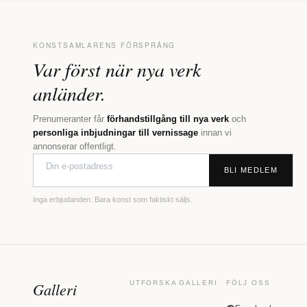
KONSTSAMLARENS FÖRSPRÅNG
Var först när nya verk
anländer.
Prenumeranter får
förhandstillgång till nya verk
och
personliga inbjudningar till vernissage
innan vi
annonserar offentligt.
BLI MEDLEM
Inga erbjudanden. Bara konst som faktiskt säljs.
Galleri
UTFORSKA
GALLERI
FÖLJ OSS