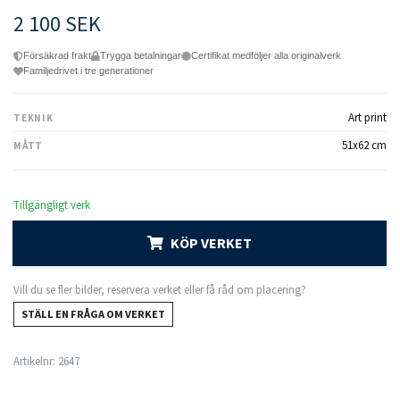
2 100 SEK
Försäkrad frakt
Trygga betalningar
Certifikat medföljer alla originalverk
Familjedrivet i tre generationer
Art print
TEKNIK
51x62 cm
MÅTT
Tillgängligt verk
KÖP VERKET
Vill du se fler bilder, reservera verket eller få råd om placering?
STÄLL EN FRÅGA OM VERKET
Artikelnr:
2647