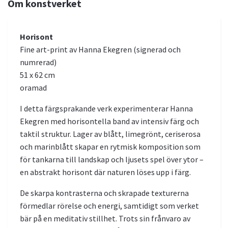
Om konstverket
Horisont
Fine art-print av Hanna Ekegren (signerad och
numrerad)
51 x 62 cm
oramad
I detta färgsprakande verk experimenterar Hanna
Ekegren med horisontella band av intensiv färg och
taktil struktur. Lager av blått, limegrönt, ceriserosa
och marinblått skapar en rytmisk komposition som
för tankarna till landskap och ljusets spel över ytor –
en abstrakt horisont där naturen löses upp i färg.
De skarpa kontrasterna och skrapade texturerna
förmedlar rörelse och energi, samtidigt som verket
bär på en meditativ stillhet. Trots sin frånvaro av