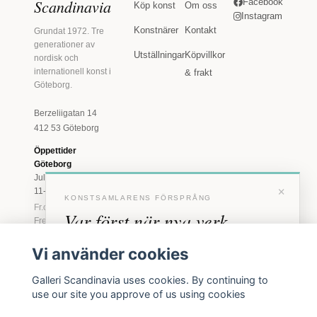
Scandinavia
Facebook
Köp konst
Om oss
Instagram
Konstnärer
Kontakt
Grundat 1972. Tre
generationer av
Utställningar
Köpvillkor
nordisk och
internationell konst i
& frakt
Göteborg.
Berzeliigatan 14
412 53 Göteborg
Öppettider
Göteborg
Juli: Tis 11-18 · Lör
×
11-16
KONSTSAMLARENS FÖRSPRÅNG
Fr.o.m. augusti: Tis-
Var först när nya verk
Fre 11-18 · Lör 11-
16
anländer
Vi använder cookies
Marstrand
Förhandstillgång till nya verk och personliga
23 juni - 16 augusti
Galleri Scandinavia uses cookies. By continuing to
inbjudningar till vernissage, innan vi annonserar
2026
use our site you approve of us using cookies
offentligt.
Tis-Fre 11-18 ·
Lör-Sön 12-16