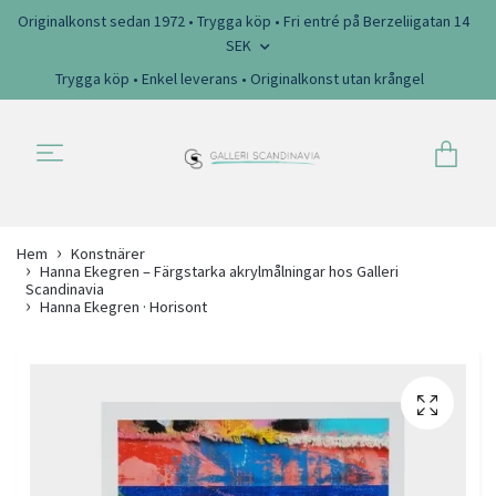
Originalkonst sedan 1972 • Trygga köp • Fri entré på Berzeliigatan 14
SEK
Trygga köp • Enkel leverans • Originalkonst utan krångel
Hem
Konstnärer
Hanna Ekegren – Färgstarka akrylmålningar hos Galleri
Scandinavia
Hanna Ekegren · Horisont