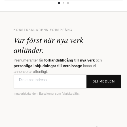
KONSTSAMLARENS FÖRSPRÅNG
Var först när nya verk
anländer.
Prenumeranter får
förhandstillgång till nya verk
och
personliga inbjudningar till vernissage
innan vi
annonserar offentligt.
BLI MEDLEM
Inga erbjudanden. Bara konst som faktiskt säljs.