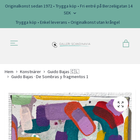
Originalkonst sedan 1972 • Trygga köp • Fri entré på Berzeliigatan 14
SEK
Trygga köp • Enkel leverans • Originalkonst utan krångel
Hem
Konstnärer
Guido Bajas 🇨🇱
Guido Bajas · De Sombras y fragmentos 1