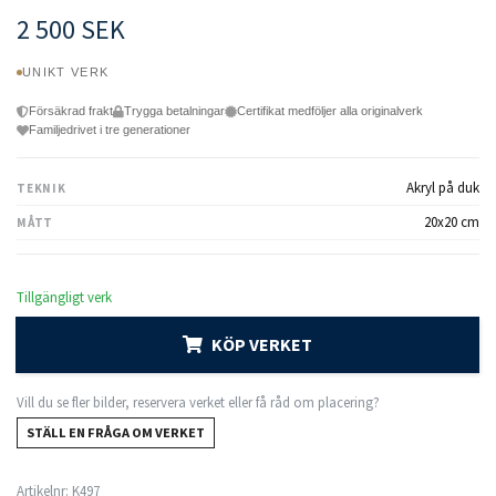
2 500 SEK
UNIKT VERK
Försäkrad frakt
Trygga betalningar
Certifikat medföljer alla originalverk
Familjedrivet i tre generationer
Akryl på duk
TEKNIK
20x20 cm
MÅTT
Tillgängligt verk
KÖP VERKET
Vill du se fler bilder, reservera verket eller få råd om placering?
STÄLL EN FRÅGA OM VERKET
Artikelnr:
K497