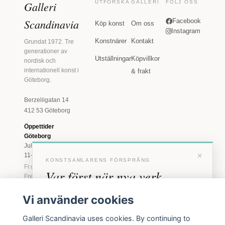
Galleri
UTFORSKA
GALLERI
FÖLJ OSS
Scandinavia
Facebook
Köp konst
Om oss
Instagram
Konstnärer
Kontakt
Grundat 1972. Tre
generationer av
Utställningar
Köpvillkor
nordisk och
internationell konst i
& frakt
Göteborg.
Berzeliigatan 14
412 53 Göteborg
Öppettider
Göteborg
Juli: Tis 11-18 · Lör
×
11-16
KONSTSAMLARENS FÖRSPRÅNG
Fr.o.m. augusti: Tis-
Var först när nya verk
Fre 11-18 · Lör 11-
16
anländer
Vi använder cookies
Marstrand
Förhandstillgång till nya verk och personliga
23 juni - 16 augusti
Galleri Scandinavia uses cookies. By continuing to
inbjudningar till vernissage, innan vi annonserar
2026