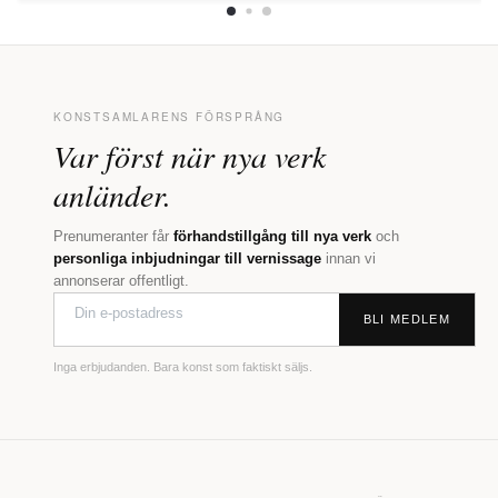
KONSTSAMLARENS FÖRSPRÅNG
Var först när nya verk
anländer.
Prenumeranter får
förhandstillgång till nya verk
och
personliga inbjudningar till vernissage
innan vi
annonserar offentligt.
BLI MEDLEM
Inga erbjudanden. Bara konst som faktiskt säljs.