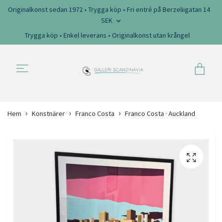
Originalkonst sedan 1972 • Trygga köp • Fri entré på Berzeliigatan 14
SEK
Trygga köp • Enkel leverans • Originalkonst utan krångel
Hem
Konstnärer
Franco Costa
Franco Costa · Auckland