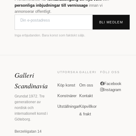
personliga inbjudningar till vernissage
innan vi
annonserar offentligt.
BLI MEDLEM
Inga erbjudanden. Bara konst som faktiskt säljs.
Galleri
UTFORSKA
GALLERI
FÖLJ OSS
Scandinavia
Facebook
Köp konst
Om oss
Instagram
Konstnärer
Kontakt
Grundat 1972. Tre
generationer av
Utställningar
Köpvillkor
nordisk och
internationell konst i
& frakt
Göteborg.
Berzeliigatan 14