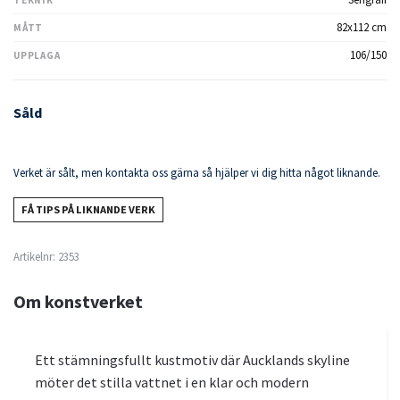
TEKNIK
82x112 cm
MÅTT
106/150
UPPLAGA
Såld
Verket är sålt, men kontakta oss gärna så hjälper vi dig hitta något liknande.
FÅ TIPS PÅ LIKNANDE VERK
Artikelnr:
2353
Om konstverket
Ett stämningsfullt kustmotiv där Aucklands skyline
möter det stilla vattnet i en klar och modern