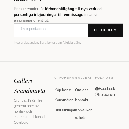
Prenumeranter får
förhandstillgång till nya verk
och
personliga inbjudningar till vernissage
innan vi
annonserar offentligt.
BLI MEDLEM
Inga erbjudanden. Bara konst som faktiskt säljs.
Galleri
UTFORSKA
GALLERI
FÖLJ OSS
Scandinavia
Facebook
Köp konst
Om oss
Instagram
Konstnärer
Kontakt
Grundat 1972. Tre
generationer av
Utställningar
Köpvillkor
nordisk och
internationell konst i
& frakt
Göteborg.