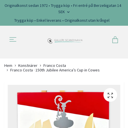
Originalkonst sedan 1972 • Trygga köp • Fri entré på Berzeliigatan 14
SEK
Trygga köp • Enkel leverans • Originalkonst utan krångel
Hem
Konstnärer
Franco Costa
Franco Costa · 150th Jubilee America’s Cup in Cowes