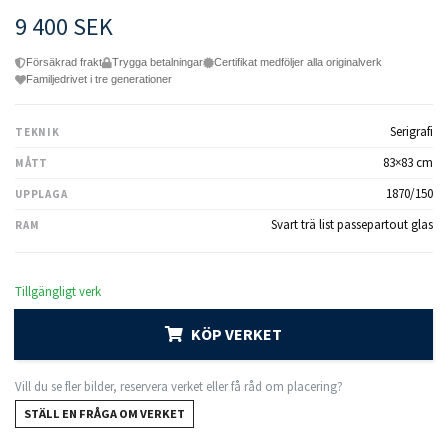
9 400 SEK
Försäkrad frakt
Trygga betalningar
Certifikat medföljer alla originalverk
Familjedrivet i tre generationer
Serigrafi
TEKNIK
83×83 cm
MÅTT
1870/150
UPPLAGA
Svart trä list passepartout glas
RAM
Tillgängligt verk
KÖP VERKET
Vill du se fler bilder, reservera verket eller få råd om placering?
STÄLL EN FRÅGA OM VERKET