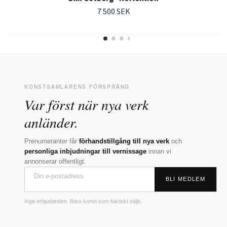
7 500 SEK
KONSTSAMLARENS FÖRSPRÅNG
Var först när nya verk
anländer.
Prenumeranter får
förhandstillgång till nya verk
och
personliga inbjudningar till vernissage
innan vi
annonserar offentligt.
BLI MEDLEM
Inga erbjudanden. Bara konst som faktiskt säljs.