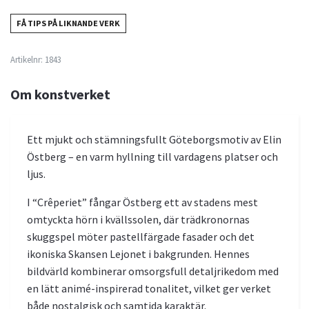
FÅ TIPS PÅ LIKNANDE VERK
Artikelnr:
1843
Om konstverket
Ett mjukt och stämningsfullt Göteborgsmotiv av Elin
Östberg – en varm hyllning till vardagens platser och
ljus.
I “Crêperiet” fångar Östberg ett av stadens mest
omtyckta hörn i kvällssolen, där trädkronornas
skuggspel möter pastellfärgade fasader och det
ikoniska Skansen Lejonet i bakgrunden. Hennes
bildvärld kombinerar omsorgsfull detaljrikedom med
en lätt animé-inspirerad tonalitet, vilket ger verket
både nostalgisk och samtida karaktär.