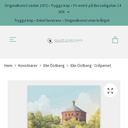
Originalkonst sedan 1972 • Trygga köp • Fri entré på Berzeliigatan 14
SEK
Trygga köp • Enkel leverans • Originalkonst utan krångel
Hem
Konstnärer
Elin Östberg
Elin Östberg · Crêperiet