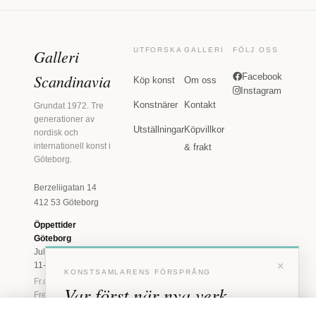
Galleri
UTFORSKA
GALLERI
FÖLJ OSS
Scandinavia
Facebook
Köp konst
Om oss
Instagram
Konstnärer
Kontakt
Grundat 1972. Tre
generationer av
Utställningar
Köpvillkor
nordisk och
internationell konst i
& frakt
Göteborg.
Berzeliigatan 14
412 53 Göteborg
Öppettider
Göteborg
Juli: Tis 11-18 · Lör
×
11-16
KONSTSAMLARENS FÖRSPRÅNG
Fr.o.m. augusti: Tis-
Var först när nya verk
Fre 11-18 · Lör 11-
16