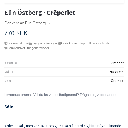
Elin Östberg · Crêperiet
Fler verk av Elin Ostberg →
770 SEK
Försäkrad frakt
Trygga betalningar
Certifikat medföljer alla originalverk
Familjedrivet i tre generationer
Art print
TEKNIK
50x70 cm
MÅTT
Oramad
RAM
Såld
Verket är sålt, men kontakta oss gärna så hjälper vi dig hitta något liknande.