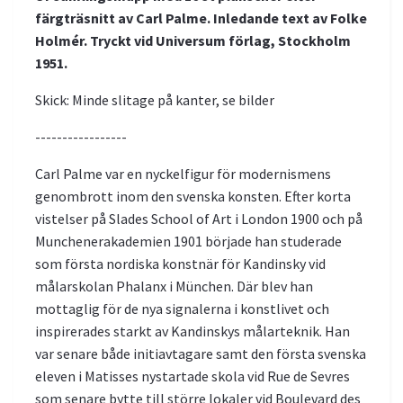
färgträsnitt av Carl Palme. Inledande text av Folke
Holmér. Tryckt vid Universum förlag, Stockholm
1951.
Skick: Minde slitage på kanter, se bilder
-----------------
Carl Palme var en nyckelfigur för modernismens
genombrott inom den svenska konsten. Efter korta
vistelser på Slades School of Art i London 1900 och på
Munchenerakademien 1901 började han studerade
som första nordiska konstnär för Kandinsky vid
målarskolan Phalanx i München. Där blev han
mottaglig för de nya signalerna i konstlivet och
inspirerades starkt av Kandinskys målarteknik. Han
var senare både initiavtagare samt den första svenska
eleven i Matisses nystartade skola vid Rue de Sevres
som senare bytte till större lokaler vid Boulevard des