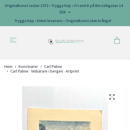
Originalkonst sedan 1972 • Trygga köp • Fri entré på Berzeliigatan 14
SEK
Trygga köp • Enkel leverans • Originalkonst utan krångel
Hem
Konstnärer
Carl Palme
Carl Palme · Vinbärare i bergen · Artprint