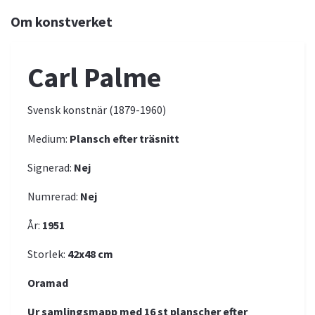
Om konstverket
Carl Palme
Svensk konstnär (1879-1960)
Medium:
Plansch efter träsnitt
Signerad:
Nej
Numrerad:
Nej
År:
1951
Storlek:
4
2x48
cm
Oramad
Ur samlingsmapp med 16 st planscher efter