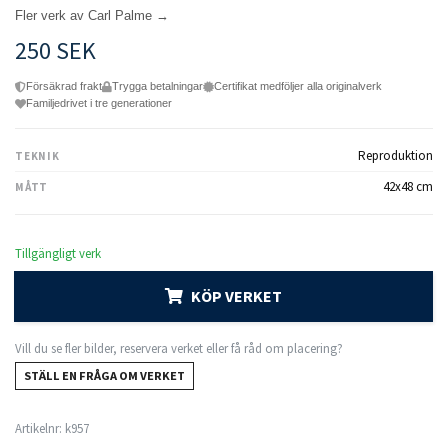
Fler verk av Carl Palme →
250 SEK
Försäkrad frakt
Trygga betalningar
Certifikat medföljer alla originalverk
Familjedrivet i tre generationer
Reproduktion
TEKNIK
42x48 cm
MÅTT
Tillgängligt verk
KÖP VERKET
Vill du se fler bilder, reservera verket eller få råd om placering?
STÄLL EN FRÅGA OM VERKET
Artikelnr:
k957