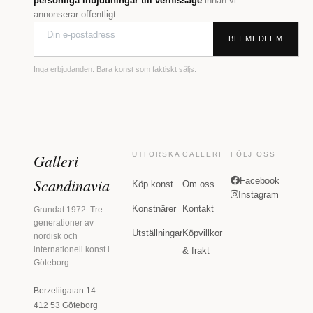
personliga inbjudningar till vernissage
innan vi
annonserar offentligt.
BLI MEDLEM
Inga erbjudanden. Bara konst som faktiskt säljs.
Galleri
UTFORSKA
GALLERI
FÖLJ OSS
Scandinavia
Facebook
Köp konst
Om oss
Instagram
Konstnärer
Kontakt
Grundat 1972. Tre
generationer av
Utställningar
Köpvillkor
nordisk och
internationell konst i
& frakt
Göteborg.
Berzeliigatan 14
412 53 Göteborg