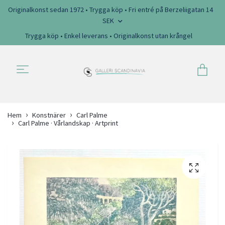
Originalkonst sedan 1972 • Trygga köp • Fri entré på Berzeliigatan 14
SEK
Trygga köp • Enkel leverans • Originalkonst utan krångel
Hem
Konstnärer
Carl Palme
Carl Palme · Vårlandskap · Artprint