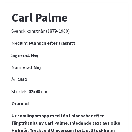
Carl Palme
Svensk konstnär (1879-1960)
Medium:
Plansch efter träsnitt
Signerad:
Nej
Numrerad:
Nej
År:
1951
Storlek:
4
2x48
cm
Oramad
Ur samlingsmapp med 16 st planscher efter
färgträsnitt av Carl Palme. Inledande text av Folke
Holmér. Tryckt vid Universum förlag, Stockholm