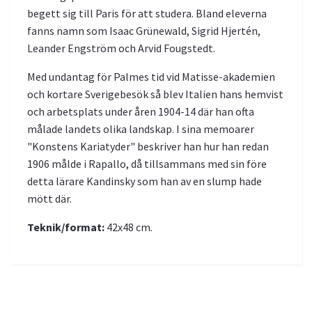
begett sig till Paris för att studera. Bland eleverna
fanns namn som Isaac Grünewald, Sigrid Hjertén,
Leander Engström och Arvid Fougstedt.
Med undantag för Palmes tid vid Matisse-akademien
och kortare Sverigebesök så blev Italien hans hemvist
och arbetsplats under åren 1904-14 där han ofta
målade landets olika landskap. I sina memoarer
"Konstens Kariatyder" beskriver han hur han redan
1906 målde i Rapallo, då tillsammans med sin före
detta lärare Kandinsky som han av en slump hade
mött där.
Teknik/format:
42x48 cm.