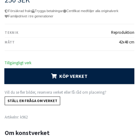
Försäkrad frakt
Trygga betalningar
Certifikat medföljer alla originalverk
Familjedrivet i tre generationer
Reproduktion
TEKNIK
42x48 cm
MÅTT
Tillgängligt verk
KÖP VERKET
Vill du se fler bilder, reservera verket eller få råd om placering?
STÄLL EN FRÅGA OM VERKET
Artikelnr:
k962
Om konstverket