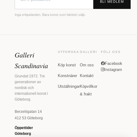
BLI MEDLEM
Inga erbjudanden. Bara konst som faktiskt säljs.
Galleri
UTFORSKA
GALLERI
FÖLJ OSS
Scandinavia
Facebook
Köp konst
Om oss
Instagram
Konstnärer
Kontakt
Grundat 1972. Tre
generationer av
Utställningar
Köpvillkor
nordisk och
internationell konst i
& frakt
Göteborg.
Berzeliigatan 14
412 53 Göteborg
Öppettider
Göteborg