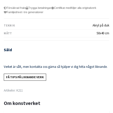
Försäkrad frakt
Trygga betalningar
Certifikat medföljer alla originalverk
Familjedrivet i tre generationer
Akryl på duk
TEKNIK
50x40 cm
MÅTT
Såld
Verket är sålt, men kontakta oss gärna så hjälper vi dig hitta något liknande.
FÅ TIPS PÅ LIKNANDE VERK
Artikelnr:
K211
Om konstverket