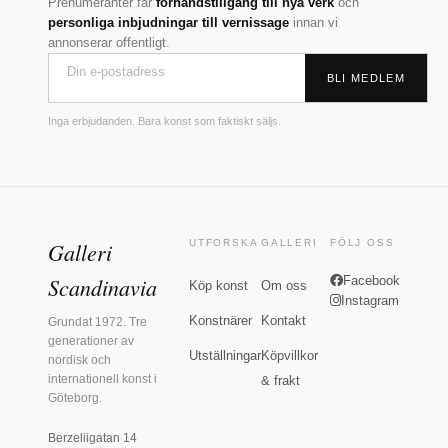
Prenumeranter får
förhandstillgång till nya verk
och
personliga inbjudningar till vernissage
innan vi
annonserar offentligt.
BLI MEDLEM
Inga erbjudanden. Bara konst som faktiskt säljs.
Galleri
UTFORSKA
GALLERI
FÖLJ OSS
Scandinavia
Facebook
Köp konst
Om oss
Instagram
Konstnärer
Kontakt
Grundat 1972. Tre
generationer av
Utställningar
Köpvillkor
nordisk och
internationell konst i
& frakt
Göteborg.
Berzeliigatan 14