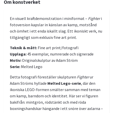
Om konstverket
En visuell kraftdemonstration i miniformat –
Fighter
i
fotoversion kapslar in känslan av kamp, motstånd
och ömhet i ett enda iskallt slag. Ett ikoniskt verk, nu
tillgängligt som exklusiv fine art print.
Teknik & mått:
Fine art print/fotografi
Upplaga:
45 exemplar, numrerade och signerade
Motiv:
Originalskulptur av Adam Ström
Serie:
Melted Lego
Detta fotografi föreställer skulpturen
Fighter
ur
Adam Ströms hyllade
Melted Lego-serie
, där den
ikoniska LEGO-formen smälter samman med teman
om kamp, barndom och identitet. Här ser vi figuren
bakifrån: mintgrön, rödstänkt och med röda
boxningshandskar hängande i ett snöre över axlarna –