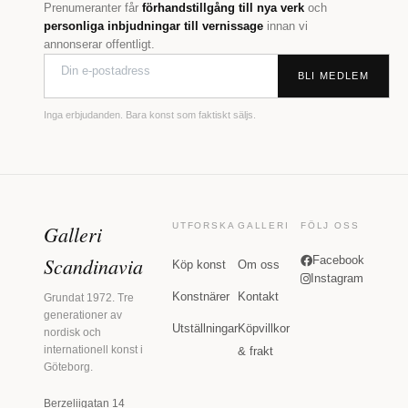
Prenumeranter får
förhandstillgång till nya verk
och
personliga inbjudningar till vernissage
innan vi
annonserar offentligt.
BLI MEDLEM
Inga erbjudanden. Bara konst som faktiskt säljs.
Galleri
UTFORSKA
GALLERI
FÖLJ OSS
Scandinavia
Facebook
Köp konst
Om oss
Instagram
Konstnärer
Kontakt
Grundat 1972. Tre
generationer av
Utställningar
Köpvillkor
nordisk och
internationell konst i
& frakt
Göteborg.
Berzeliigatan 14