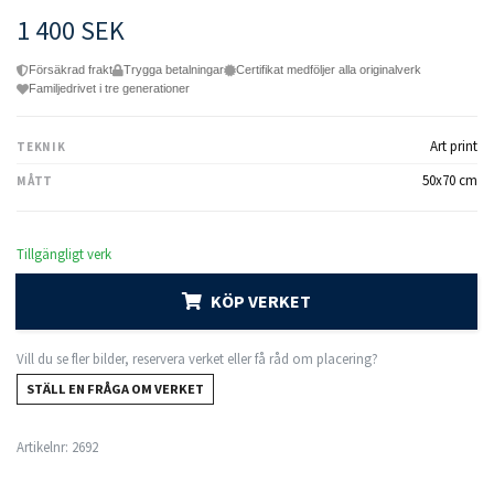
1 400 SEK
Försäkrad frakt
Trygga betalningar
Certifikat medföljer alla originalverk
Familjedrivet i tre generationer
Art print
TEKNIK
50x70 cm
MÅTT
Tillgängligt verk
KÖP VERKET
Vill du se fler bilder, reservera verket eller få råd om placering?
STÄLL EN FRÅGA OM VERKET
Artikelnr:
2692