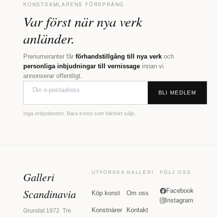
KONSTSAMLARENS FÖRSPRÅNG
Var först när nya verk
anländer.
Prenumeranter får
förhandstillgång till nya verk
och
personliga inbjudningar till vernissage
innan vi
annonserar offentligt.
BLI MEDLEM
Inga erbjudanden. Bara konst som faktiskt säljs.
Galleri
UTFORSKA
GALLERI
FÖLJ OSS
Scandinavia
Facebook
Köp konst
Om oss
Instagram
Konstnärer
Kontakt
Grundat 1972. Tre