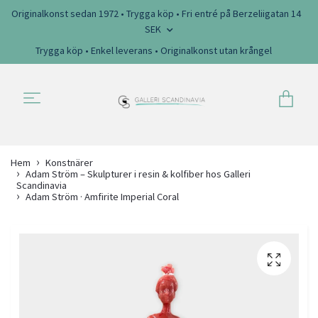
Originalkonst sedan 1972 • Trygga köp • Fri entré på Berzeliigatan 14
SEK
Trygga köp • Enkel leverans • Originalkonst utan krångel
Hem
Konstnärer
Adam Ström – Skulpturer i resin & kolfiber hos Galleri
Scandinavia
Adam Ström · Amfirite Imperial Coral