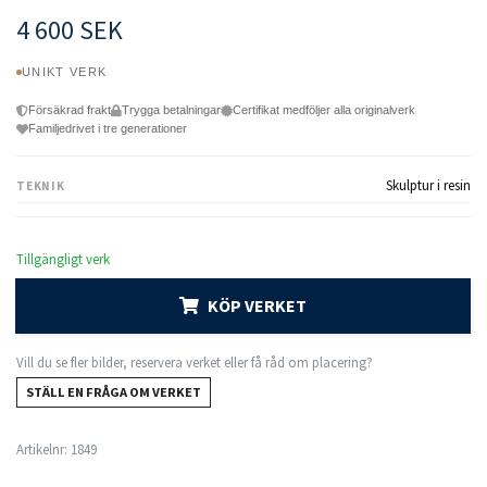
4 600 SEK
UNIKT VERK
Försäkrad frakt
Trygga betalningar
Certifikat medföljer alla originalverk
Familjedrivet i tre generationer
Skulptur i resin
TEKNIK
Tillgängligt verk
KÖP VERKET
Vill du se fler bilder, reservera verket eller få råd om placering?
STÄLL EN FRÅGA OM VERKET
Artikelnr:
1849