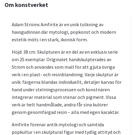
Om konstverket
Adam Ströms Amfirite är en unik tolkning av
havsgudinnan där mytologi, popkonst och modern
estetik möts i en stark, ikonisk form.
Höjd: 38 cm. Skulpturen är en del av en exklusiv serie
om 25 exemplar. Originalet handskulpterades av
Ström och användes som mall för att gjuta övriga
verk i en plast- och resinblandning. Varje skulptur är
unik: färgerna blandas individuellt, detaljer karvas för
hand under stelningsprocessen och konstnären
integrerar material som stenar och pigment. Vissa
verk är helt handmålade, andra får sina kulörer
genom genomfärgad resin – alla med egen karaktär.
Amfirite förenar antik mytologi och samtida
popkultur i en skulptural figur med tydlig attityd och