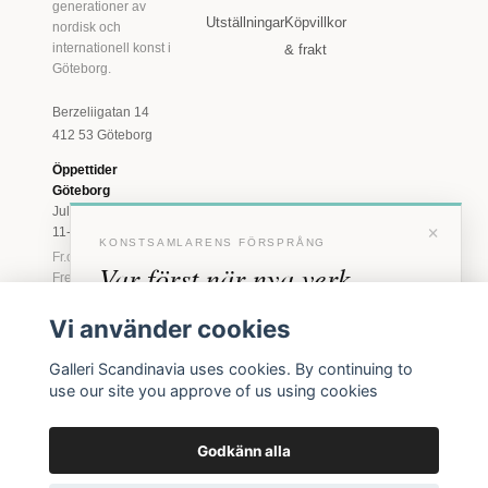
generationer av
Utställningar
Köpvillkor
nordisk och
internationell konst i
& frakt
Göteborg.
Berzeliigatan 14
412 53 Göteborg
Öppettider
Göteborg
Juli: Tis 11-18 · Lör
×
11-16
KONSTSAMLARENS FÖRSPRÅNG
Fr.o.m. augusti: Tis-
Var först när nya verk
Fre 11-18 · Lör 11-
16
anländer
Vi använder cookies
Marstrand
Förhandstillgång till nya verk och personliga
23 juni - 16 augusti
Galleri Scandinavia uses cookies. By continuing to
inbjudningar till vernissage, innan vi annonserar
2026
use our site you approve of us using cookies
offentligt.
Tis-Fre 11-18 ·
Lör-Sön 12-16
Godkänn alla
BLI MEDLEM