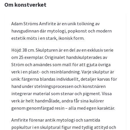
Om konstverket
Adam Ströms Amfirite är en unik tolkning av
havsgudinnan där mytologi, popkonst och modern
estetik möts i en stark, ikonisk form.
Höjd: 38 cm. Skulpturen är en del av en exklusiv serie
om 25 exemplar. Originalet handskulpterades av
Ström och användes som mall för att gjuta övriga
verk i en plast- och resinblandning. Varje skulptur är
unik: färgerna blandas individuellt, detaljer karvas för
hand under stelningsprocessen och konstnären
integrerar material som stenar och pigment. Vissa
verk är helt handmålade, andra får sina kulörer
genom genomfärgad resin – alla med egen karaktär.
Amfirite förenar antik mytologi och samtida
popkultur i en skulptural figur med tydlig attityd och