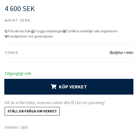
4 600 SEK
UNIKT VERK
Försäkrad frakt
Trygga betalningar
Certifikat medföljer alla originalverk
Familjedrivet i tre generationer
Skulptur i resin
TEKNIK
Tillgängligt verk
KÖP VERKET
Vill du se fler bilder, reservera verket eller få råd om placering?
STÄLL EN FRÅGA OM VERKET
Artikelnr:
1850