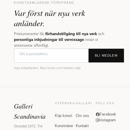
KONSTSAMLARENS FÖRSPRÅNG
Var först när nya verk
anländer.
Prenumeranter får
förhandstillgång till nya verk
och
personliga inbjudningar till vernissage
innan vi
annonserar offentligt.
BLI MEDLEM
Inga erbjudanden. Bara konst som faktiskt säljs.
Galleri
UTFORSKA
GALLERI
FÖLJ OSS
Scandinavia
Facebook
Köp konst
Om oss
Instagram
Konstnärer
Kontakt
Grundat 1972. Tre