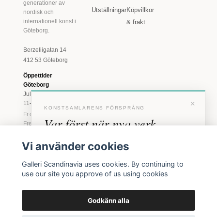
generationer av
Utställningar
Köpvillkor
nordisk och
internationell konst i
& frakt
Göteborg.
Berzeliigatan 14
412 53 Göteborg
Öppettider
Göteborg
Juli: Tis 11-18 · Lör
×
11-16
KONSTSAMLARENS FÖRSPRÅNG
Fr.o.m. augusti: Tis-
Var först när nya verk
Fre 11-18 · Lör 11-
16
anländer
Vi använder cookies
Marstrand
Förhandstillgång till nya verk och personliga
23 juni - 16 augusti
Galleri Scandinavia uses cookies. By continuing to
inbjudningar till vernissage, innan vi annonserar
2026
use our site you approve of us using cookies
offentligt.
Tis-Fre 11-18 ·
Lör-Sön 12-16
Godkänn alla
BLI MEDLEM