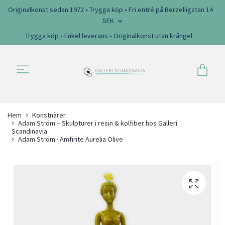
Originalkonst sedan 1972 • Trygga köp • Fri entré på Berzeliigatan 14
SEK
Trygga köp • Enkel leverans • Originalkonst utan krångel
Hem
Konstnärer
Adam Ström – Skulpturer i resin & kolfiber hos Galleri
Scandinavia
Adam Ström · Amfirite Aurelia Olive