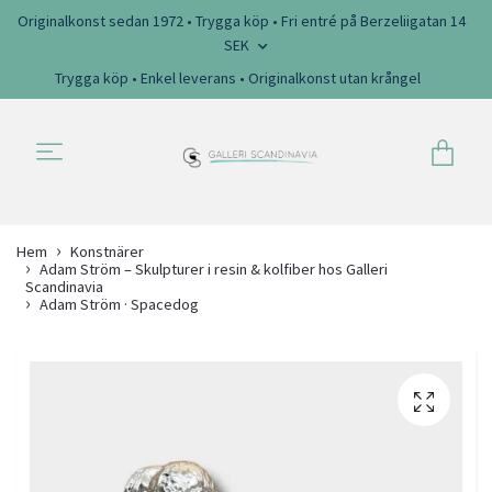
Originalkonst sedan 1972 • Trygga köp • Fri entré på Berzeliigatan 14
SEK
Trygga köp • Enkel leverans • Originalkonst utan krångel
Hem
Konstnärer
Adam Ström – Skulpturer i resin & kolfiber hos Galleri
Scandinavia
Adam Ström · Spacedog