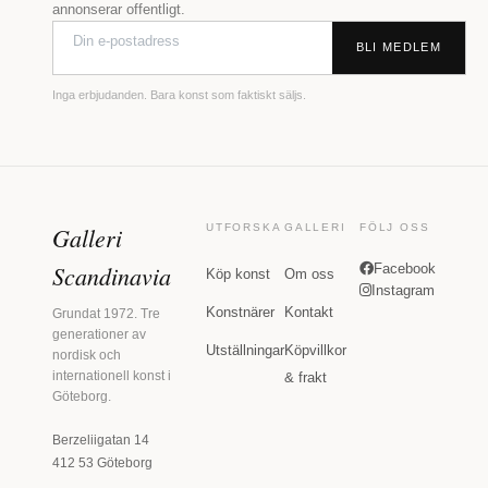
annonserar offentligt.
BLI MEDLEM
Inga erbjudanden. Bara konst som faktiskt säljs.
Galleri
UTFORSKA
GALLERI
FÖLJ OSS
Scandinavia
Facebook
Köp konst
Om oss
Instagram
Konstnärer
Kontakt
Grundat 1972. Tre
generationer av
Utställningar
Köpvillkor
nordisk och
internationell konst i
& frakt
Göteborg.
Berzeliigatan 14
412 53 Göteborg