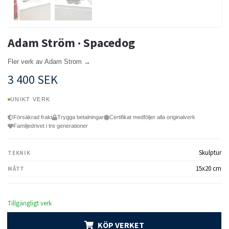
Adam Ström · Spacedog
Fler verk av Adam Strom →
3 400 SEK
UNIKT VERK
Försäkrad frakt
Trygga betalningar
Certifikat medföljer alla originalverk
Familjedrivet i tre generationer
Skulptur
TEKNIK
15x20 cm
MÅTT
Tillgängligt verk
KÖP VERKET