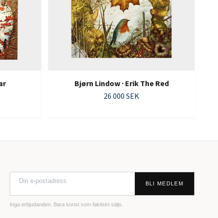
ar
Bjørn Lindow · Erik The Red
26 000 SEK
BLI MEDLEM
Inga erbjudanden. Bara konst som faktiskt säljs.