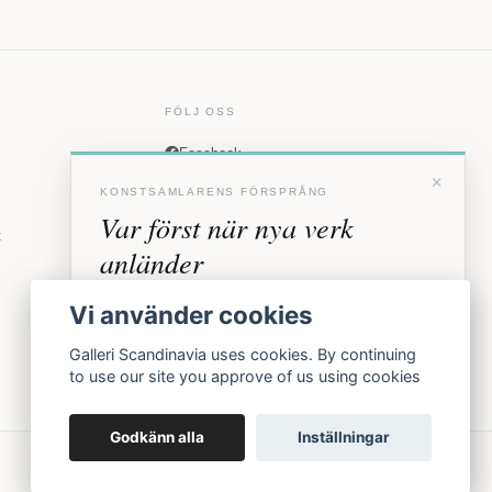
FÖLJ OSS
Facebook
×
Instagram
KONSTSAMLARENS FÖRSPRÅNG
Var först när nya verk
t
anländer
Förhandstillgång till nya verk och personliga
Vi använder cookies
inbjudningar till vernissage, innan vi annonserar
offentligt.
Galleri Scandinavia uses cookies. By continuing
to use our site you approve of us using cookies
BLI MEDLEM
Godkänn alla
Inställningar
Inga erbjudanden. Bara konst som faktiskt säljs.
Köpvillkor
Integritetspolicy