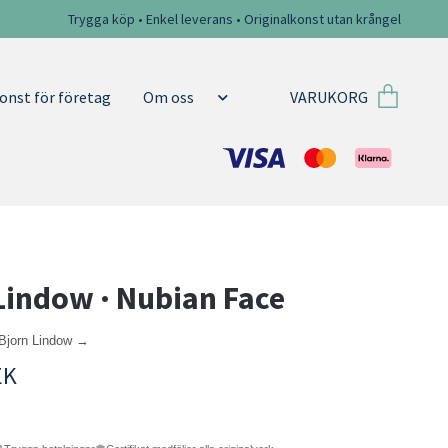
Trygga köp • Enkel leverans • Originalkonst utan krångel
VARUKORG
onst för företag
Om oss
Lindow · Nubian Face
 Bjorn Lindow →
EK