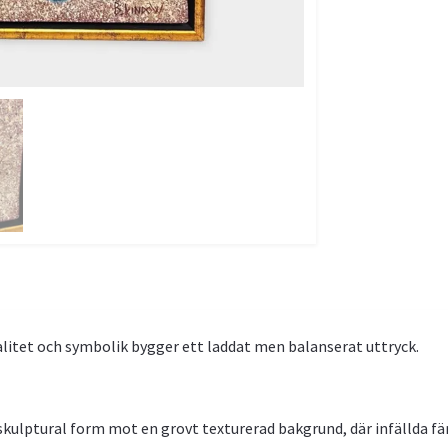
rialitet och symbolik bygger ett laddat men balanserat uttryck.
ulptural form mot en grovt texturerad bakgrund, där infällda fä