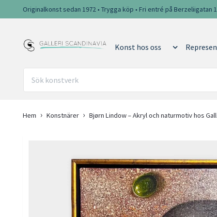
Originalkonst sedan 1972 • Trygga köp • Fri entré på Berzeliigatan 
Konst hos oss
Represen
Hem
Konstnärer
Bjørn Lindow – Akryl och naturmotiv hos Gall