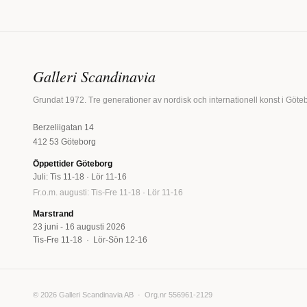
Galleri Scandinavia
Grundat 1972. Tre generationer av nordisk och internationell konst i Göte
Berzeliigatan 14
412 53 Göteborg
Öppettider Göteborg
Juli: Tis 11-18 · Lör 11-16
Fr.o.m. augusti: Tis-Fre 11-18 · Lör 11-16
Marstrand
23 juni - 16 augusti 2026
Tis-Fre 11-18 · Lör-Sön 12-16
© 2026 Galleri Scandinavia AB · Org.nr 556961-2129