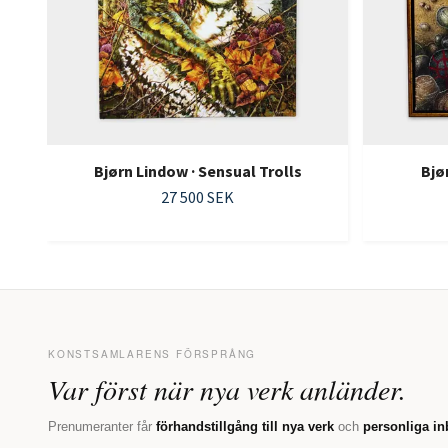
Bjørn Lindow · Sensual Trolls
Bjø
27 500 SEK
KONSTSAMLARENS FÖRSPRÅNG
Var först när nya verk anländer.
Prenumeranter får
förhandstillgång till nya verk
och
personliga in