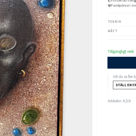
Försäkrad frakt
Familjedrivet i tr
TEKNIK
MÅTT
Tillgängligt verk
Vill du se fler
STÄLL EN F
Artikelnr:
K219