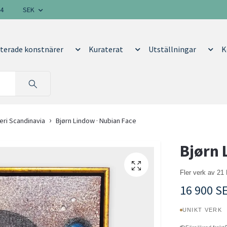
14
SEK
terade konstnärer
Kuraterat
Utställningar
K
eri Scandinavia
Bjørn Lindow · Nubian Face
Bjørn 
Fler verk av 21
16 900 S
UNIKT VERK