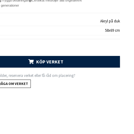
Trygga betalningar
Certifikat medföljer alla originalverk
e generationer
Akryl på duk
58x69 cm
KÖP VERKET
 bilder, reservera verket eller få råd om placering?
RÅGA OM VERKET