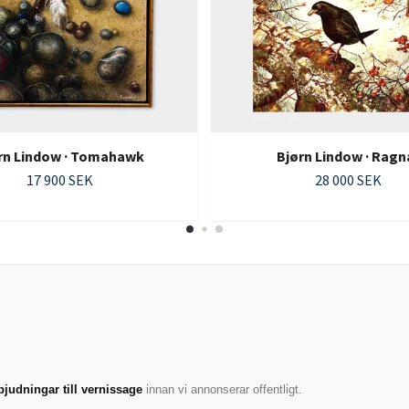
rn Lindow · Tomahawk
Bjørn Lindow · Ragn
17 900 SEK
28 000 SEK
bjudningar till vernissage
innan vi annonserar offentligt.