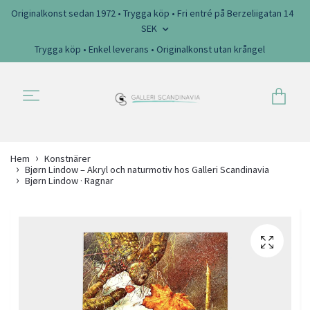
Originalkonst sedan 1972 • Trygga köp • Fri entré på Berzeliigatan 14
SEK
Trygga köp • Enkel leverans • Originalkonst utan krångel
Hem
Konstnärer
Bjørn Lindow – Akryl och naturmotiv hos Galleri Scandinavia
Bjørn Lindow · Ragnar