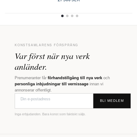
KONSTSAMLARENS FÖRSPRÅNG
Var först när nya verk
anländer.
Prenumeranter får
förhandstillgång till nya verk
och
personliga inbjudningar till vernissage
innan vi
annonserar offentligt.
BLI MEDLEM
Inga erbjudanden. Bara konst som faktiskt säljs.