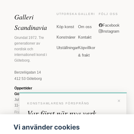
Galleri
UTFORSKA
GALLERI
FÖLJ OSS
Scandinavia
Facebook
Köp konst
Om oss
Instagram
Konstnärer
Kontakt
Grundat 1972. Tre
generationer av
Utställningar
Köpvillkor
nordisk och
internationell konst i
& frakt
Göteborg.
Berzeliigatan 14
412 53 Göteborg
Öppettider
Göteborg
×
Juli: Tis 11-18 · Lör
KONSTSAMLARENS FÖRSPRÅNG
11-16
Var först när nya verk
Fr.o.m. augusti: Tis-
Fre 11-18 · Lör 11-
anländer
16
Vi använder cookies
Marstrand
Förhandstillgång till nya verk och personliga