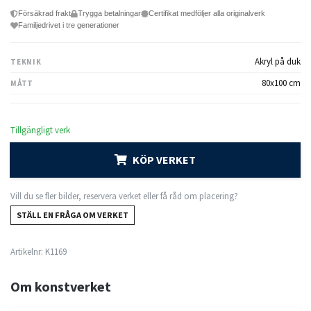
Försäkrad frakt
Trygga betalningar
Certifikat medföljer alla originalverk
Familjedrivet i tre generationer
Akryl på duk
TEKNIK
80x100 cm
MÅTT
Tillgängligt verk
KÖP VERKET
Vill du se fler bilder, reservera verket eller få råd om placering?
STÄLL EN FRÅGA OM VERKET
Artikelnr:
K1169
Om konstverket