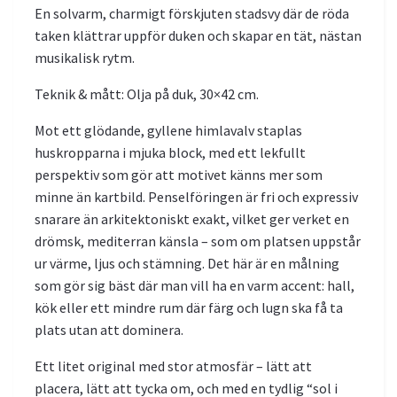
En solvarm, charmigt förskjuten stadsvy där de röda
taken klättrar uppför duken och skapar en tät, nästan
musikalisk rytm.
Teknik & mått: Olja på duk, 30×42 cm.
Mot ett glödande, gyllene himlavalv staplas
huskropparna i mjuka block, med ett lekfullt
perspektiv som gör att motivet känns mer som
minne än kartbild. Penselföringen är fri och expressiv
snarare än arkitektoniskt exakt, vilket ger verket en
drömsk, mediterran känsla – som om platsen uppstår
ur värme, ljus och stämning. Det här är en målning
som gör sig bäst där man vill ha en varm accent: hall,
kök eller ett mindre rum där färg och lugn ska få ta
plats utan att dominera.
Ett litet original med stor atmosfär – lätt att
placera, lätt att tycka om, och med en tydlig “sol i