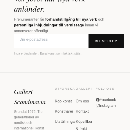
anländer.
Prenumeranter får
förhandstillgång till nya verk
och
personliga inbjudningar till vernissage
innan vi
annonserar offentligt.
BLI MEDLEM
Inga erbjudanden. Bara konst som faktiskt säljs.
Galleri
UTFORSKA
GALLERI
FÖLJ OSS
Scandinavia
Facebook
Köp konst
Om oss
Instagram
Konstnärer
Kontakt
Grundat 1972. Tre
generationer av
Utställningar
Köpvillkor
nordisk och
internationell konst i
& frakt