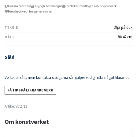
Försäkrad frakt
Trygga betalningar
Certifikat medföljer alla originalverk
Familjedrivet i tre generationer
Olja på duk
TEKNIK
30x42 cm
MÅTT
Såld
Verket är sålt, men kontakta oss gärna så hjälper vi dig hitta något liknande.
FÅ TIPS PÅ LIKNANDE VERK
Artikelnr:
2713
Om konstverket