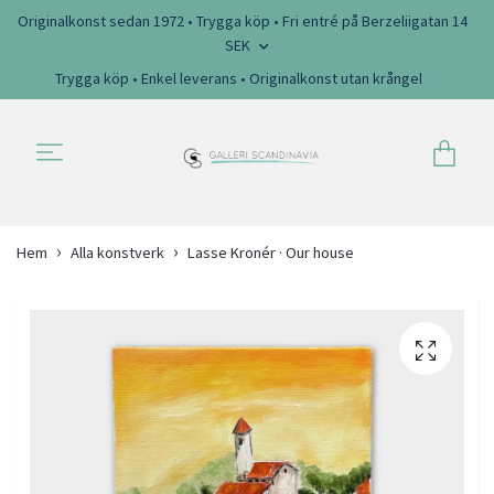
Originalkonst sedan 1972 • Trygga köp • Fri entré på Berzeliigatan 14
SEK
Trygga köp • Enkel leverans • Originalkonst utan krångel
Hem
Alla konstverk
Lasse Kronér · Our house