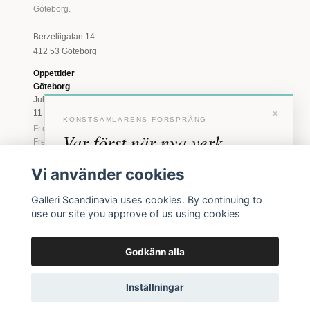
Göteborg.
Berzeliigatan 14
412 53 Göteborg
Öppettider
Göteborg
Juli: Tis 11-18 · Lör
×
11-16
KONSTSAMLARENS FÖRSPRÅNG
Fr.o.m. augusti: Tis-
Var först när nya verk
Fre 11-18 · Lör 11-
16
anländer
Vi använder cookies
Marstrand
Förhandstillgång till nya verk och personliga
23 juni - 16 augusti
Galleri Scandinavia uses cookies. By continuing to
inbjudningar till vernissage, innan vi annonserar
2026
use our site you approve of us using cookies
offentligt.
Tis-Fre 11-18 ·
Lör-Sön 12-16
Godkänn alla
BLI MEDLEM
© 2026 Galleri Scandinavia AB · Org.nr 556961-2129
Inga erbjudanden. Bara konst som faktiskt säljs.
Inställningar
Köpvillkor
Integritetspolicy