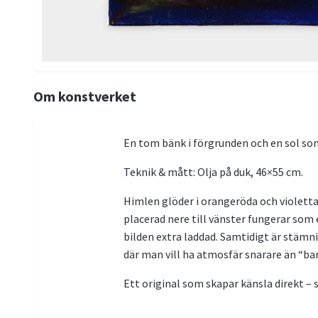
Om konstverket
En tom bänk i förgrunden och en sol so
Teknik & mått: Olja på duk, 46×55 cm.
Himlen glöder i orangeröda och violetta
placerad nere till vänster fungerar som 
bilden extra laddad. Samtidigt är stäm
där man vill ha atmosfär snarare än “bar
Ett original som skapar känsla direkt – so