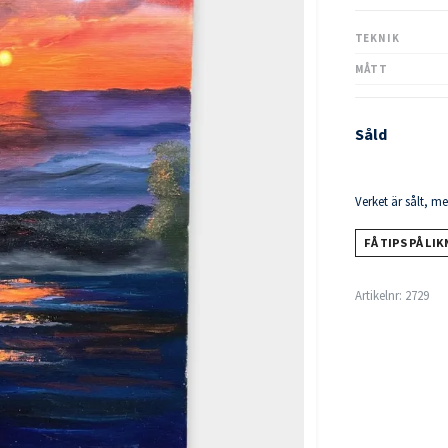
TEKNIK
MÅTT
Såld
Verket är sålt, m
FÅ TIPS PÅ LI
Artikelnr:
2729