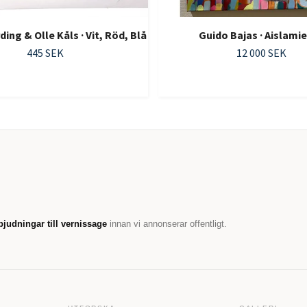
ing & Olle Kåls · Vit, Röd, Blå
Guido Bajas · Aislami
445 SEK
12 000 SEK
bjudningar till vernissage
innan vi annonserar offentligt.