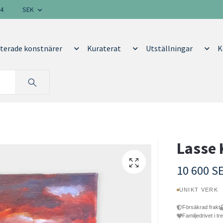
14
SEK
terade konstnärer
Kuraterat
Utställningar
K
Lasse 
10 600 S
UNIKT VERK
Försäkrad frakt
Familjedrivet i tr