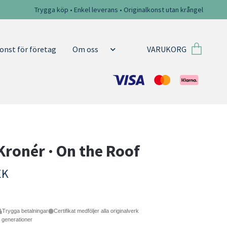
Trygga köp • Enkel leverans • Originalkonst utan krångel
VARUKORG
onst för företag
Om oss
Kronér · On the Roof
EK
Trygga betalningar
Certifikat medföljer alla originalverk
e generationer