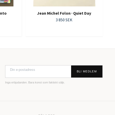
ento
Jean Michel Folon · Quiet Day
3 850 SEK
BLI MEDLEM
Inga erbjudanden. Bara konst som faktiskt säljs.