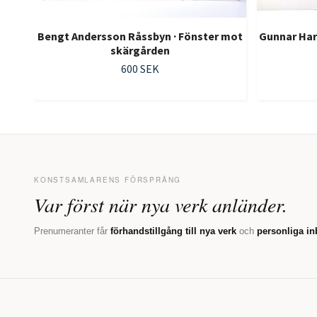
Bengt Andersson Råssbyn · Fönster mot
Gunnar Hard
skärgården
600 SEK
KONSTSAMLARENS FÖRSPRÅNG
Var först när nya verk anländer.
Prenumeranter får
förhandstillgång till nya verk
och
personliga in