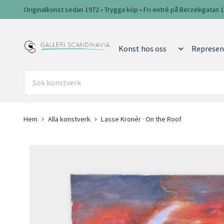
Originalkonst sedan 1972 • Trygga köp • Fri entré på Berzeliigatan 
Konst hos oss
Represen
Hem
Alla konstverk
Lasse Kronér · On the Roof