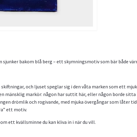
m sjunker bakom blå berg – ett skymningsmotiv som bär både värm
 skiftningar, och ljuset speglar sig i den våta marken som ett mj
en mänsklig markör: någon har suttit här, eller någon borde sitta
ningen drömlik och rogivande, med mjuka övergångar som låter tid
a” ett motiv.
m ett kvällsminne du kan kliva in i när du vill.