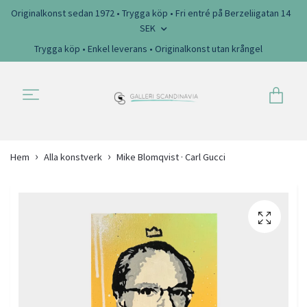
Originalkonst sedan 1972 • Trygga köp • Fri entré på Berzeliigatan 14
SEK
Trygga köp • Enkel leverans • Originalkonst utan krångel
Hem
Alla konstverk
Mike Blomqvist · Carl Gucci