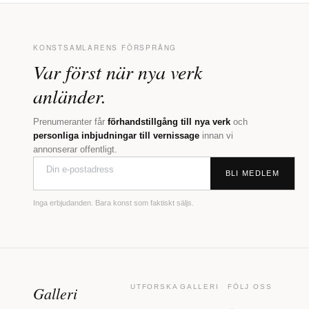
KONSTSAMLARENS FÖRSPRÅNG
Var först när nya verk
anländer.
Prenumeranter får
förhandstillgång till nya verk
och
personliga inbjudningar till vernissage
innan vi
annonserar offentligt.
BLI MEDLEM
Inga erbjudanden. Bara konst som faktiskt säljs.
Galleri
UTFORSKA
GALLERI
FÖLJ OSS