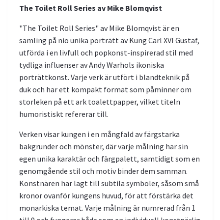
The Toilet Roll Series av Mike Blomqvist
"The Toilet Roll Series" av Mike Blomqvist är en
samling på nio unika porträtt av Kung Carl XVI Gustaf,
utförda i en livfull och popkonst-inspirerad stil med
tydliga influenser av Andy Warhols ikoniska
porträttkonst. Varje verk är utfört i blandteknik på
duk och har ett kompakt format som påminner om
storleken på ett ark toalettpapper, vilket titeln
humoristiskt refererar till.
Verken visar kungen i en mångfald av färgstarka
bakgrunder och mönster, där varje målning har sin
egen unika karaktär och färgpalett, samtidigt som en
genomgående stil och motiv binder dem samman.
Konstnären har lagt till subtila symboler, såsom små
kronor ovanför kungens huvud, för att förstärka det
monarkiska temat. Varje målning är numrerad från 1
till 9 och fungerar både som en individuell konstnärlig