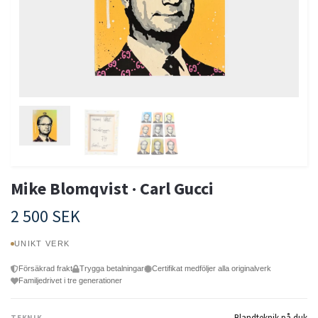
Mike Blomqvist · Carl Gucci
2 500 SEK
UNIKT VERK
Försäkrad frakt
Trygga betalningar
Certifikat medföljer alla originalverk
Familjedrivet i tre generationer
Blandteknik på duk
TEKNIK