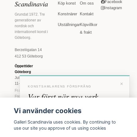
Scandinavia
Facebook
Köp konst
Om oss
Instagram
Konstnärer
Kontakt
Grundat 1972. Tre
generationer av
Utställningar
Köpvillkor
nordisk och
internationell konst i
& frakt
Göteborg.
Berzeliigatan 14
412 53 Göteborg
Öppettider
Göteborg
Juli: Tis 11-18 · Lör
×
11-16
KONSTSAMLARENS FÖRSPRÅNG
Fr.o.m. augusti: Tis-
Var först när nya verk
Fre 11-18 · Lör 11-
16
anländer
Vi använder cookies
Marstrand
Förhandstillgång till nya verk och personliga
23 juni - 16 augusti
Galleri Scandinavia uses cookies. By continuing to
inbjudningar till vernissage, innan vi annonserar
2026
use our site you approve of us using cookies
offentligt.
Tis-Fre 11-18 ·
Lör-Sön 12-16