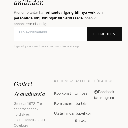
anländer.
Prenumeranter får
förhandstillgång till nya verk
och
personliga inbjudningar till vernissage
innan vi
annonserar offentligt.
BLI MEDLEM
Inga erbjudanden. Bara konst som faktiskt säljs.
Galleri
UTFORSKA
GALLERI
FÖLJ OSS
Scandinavia
Facebook
Köp konst
Om oss
Instagram
Konstnärer
Kontakt
Grundat 1972. Tre
generationer av
Utställningar
Köpvillkor
nordisk och
internationell konst i
& frakt
Göteborg.