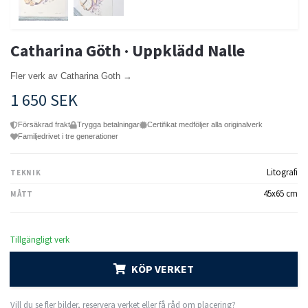
Catharina Göth · Uppklädd Nalle
Fler verk av Catharina Goth →
1 650 SEK
Försäkrad frakt
Trygga betalningar
Certifikat medföljer alla originalverk
Familjedrivet i tre generationer
Litografi
TEKNIK
45x65 cm
MÅTT
Tillgängligt verk
KÖP VERKET
Vill du se fler bilder, reservera verket eller få råd om placering?