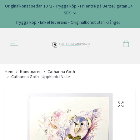
Originalkonst sedan 1972 • Trygga köp • Fri entré på Berzeliigatan 14
SEK
Trygga köp • Enkel leverans • Originalkonst utan krångel
Hem
Konstnärer
Catharina Göth
Catharina Göth · Uppklädd Nalle