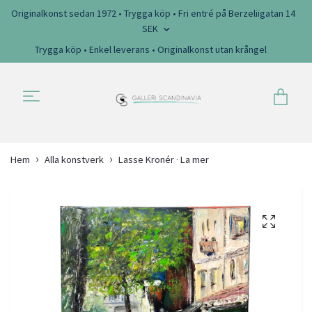
Originalkonst sedan 1972 • Trygga köp • Fri entré på Berzeliigatan 14
SEK
Trygga köp • Enkel leverans • Originalkonst utan krångel
Hem
Alla konstverk
Lasse Kronér · La mer