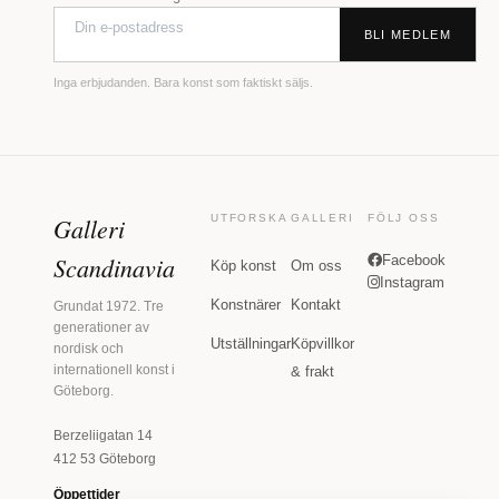
BLI MEDLEM
Inga erbjudanden. Bara konst som faktiskt säljs.
Galleri
UTFORSKA
GALLERI
FÖLJ OSS
Scandinavia
Facebook
Köp konst
Om oss
Instagram
Konstnärer
Kontakt
Grundat 1972. Tre
generationer av
Utställningar
Köpvillkor
nordisk och
internationell konst i
& frakt
Göteborg.
Berzeliigatan 14
412 53 Göteborg
Öppettider