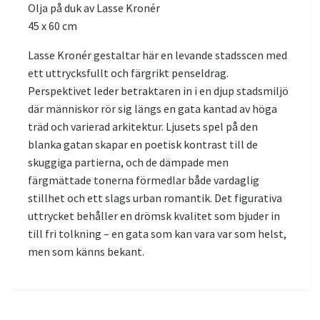
Olja på duk av Lasse Kronér
45 x 60 cm
Lasse Kronér gestaltar här en levande stadsscen med
ett uttrycksfullt och färgrikt penseldrag.
Perspektivet leder betraktaren in i en djup stadsmiljö
där människor rör sig längs en gata kantad av höga
träd och varierad arkitektur. Ljusets spel på den
blanka gatan skapar en poetisk kontrast till de
skuggiga partierna, och de dämpade men
färgmättade tonerna förmedlar både vardaglig
stillhet och ett slags urban romantik. Det figurativa
uttrycket behåller en drömsk kvalitet som bjuder in
till fri tolkning – en gata som kan vara var som helst,
men som känns bekant.