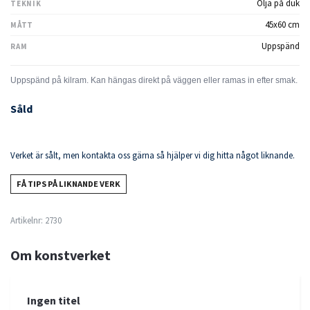
Olja på duk
TEKNIK
45x60 cm
MÅTT
Uppspänd
RAM
Såld
Verket är sålt, men kontakta oss gärna så hjälper vi dig hitta något liknande.
FÅ TIPS PÅ LIKNANDE VERK
Artikelnr:
2730
Om konstverket
Ingen titel