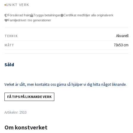
UNIKT VERK
Försäkrad frakt
Trygga betalningar
Certifikat medföljer alla originalverk
Familjedrivet i tre generationer
Akvarell
TEKNIK
73x53 cm
MÅTT
Såld
Verket är sålt, men kontakta oss gärna så hjälper vi dig hitta något liknande.
FÅ TIPS PÅ LIKNANDE VERK
Artikelnr:
2910
Om konstverket