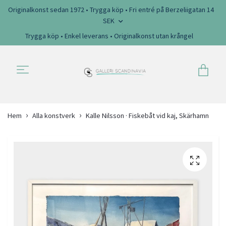
Originalkonst sedan 1972 • Trygga köp • Fri entré på Berzeliigatan 14
SEK
Trygga köp • Enkel leverans • Originalkonst utan krångel
Hem
Alla konstverk
Kalle Nilsson · Fiskebåt vid kaj, Skärhamn