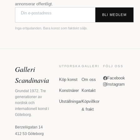
annonserar offentligt.
BLI MEDLEM
Inga erbjudanden. Bara konst som faktiskt säljs.
Galleri
UTFORSKA
GALLERI
FÖLJ OSS
Scandinavia
Facebook
Köp konst
Om oss
Instagram
Konstnärer
Kontakt
Grundat 1972. Tre
generationer av
Utställningar
Köpvillkor
nordisk och
internationell konst i
& frakt
Göteborg.
Berzeliigatan 14
412 53 Göteborg