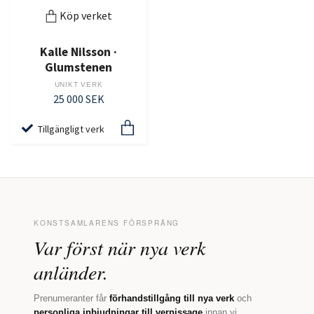
Köp verket
Kalle Nilsson ·
Glumstenen
UNIKT VERK
25 000 SEK
Tillgängligt verk
KONSTSAMLARENS FÖRSPRÅNG
Var först när nya verk
anländer.
Prenumeranter får
förhandstillgång till nya verk
och
personliga inbjudningar till vernissage
innan vi