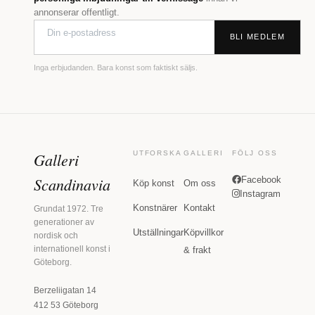
annonserar offentligt.
BLI MEDLEM
Inga erbjudanden. Bara konst som faktiskt säljs.
Galleri
UTFORSKA
GALLERI
FÖLJ OSS
Scandinavia
Facebook
Köp konst
Om oss
Instagram
Konstnärer
Kontakt
Grundat 1972. Tre
generationer av
Utställningar
Köpvillkor
nordisk och
internationell konst i
& frakt
Göteborg.
Berzeliigatan 14
412 53 Göteborg