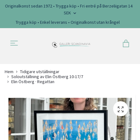
Originalkonst sedan 1972 • Trygga köp • Fri entré på Berzeliigatan 14
SEK
Trygga köp • Enkel leverans • Originalkonst utan krångel
Hem
Tidigare utställningar
Soloutställning av Elin Östberg 10-17/7
Elin Östberg · Regattan