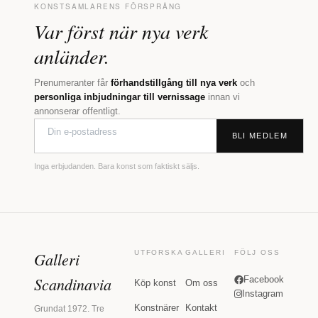
KONSTSAMLARENS FÖRSPRÅNG
Var först när nya verk
anländer.
Prenumeranter får
förhandstillgång till nya verk
och
personliga inbjudningar till vernissage
innan vi
annonserar offentligt.
BLI MEDLEM
Inga erbjudanden. Bara konst som faktiskt säljs.
Galleri
UTFORSKA
GALLERI
FÖLJ OSS
Scandinavia
Facebook
Köp konst
Om oss
Instagram
Konstnärer
Kontakt
Grundat 1972. Tre