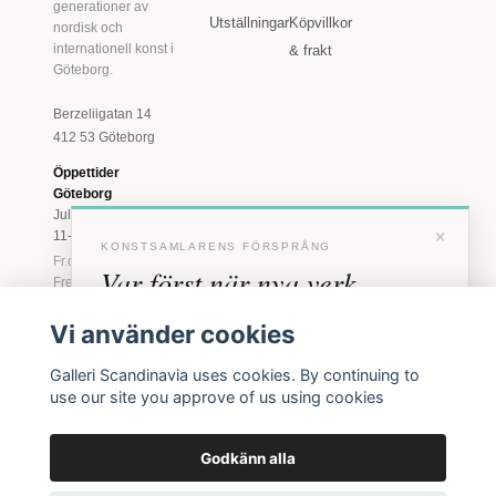
generationer av
Utställningar
Köpvillkor
nordisk och
internationell konst i
& frakt
Göteborg.
Berzeliigatan 14
412 53 Göteborg
Öppettider
Göteborg
Juli: Tis 11-18 · Lör
×
11-16
KONSTSAMLARENS FÖRSPRÅNG
Fr.o.m. augusti: Tis-
Var först när nya verk
Fre 11-18 · Lör 11-
16
anländer
Vi använder cookies
Marstrand
Förhandstillgång till nya verk och personliga
23 juni - 16 augusti
Galleri Scandinavia uses cookies. By continuing to
inbjudningar till vernissage, innan vi annonserar
2026
use our site you approve of us using cookies
offentligt.
Tis-Fre 11-18 ·
Lör-Sön 12-16
Godkänn alla
BLI MEDLEM