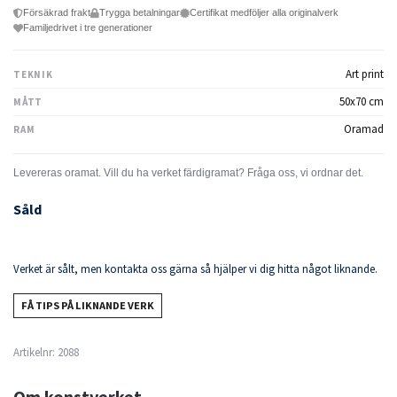
Försäkrad frakt
Trygga betalningar
Certifikat medföljer alla originalverk
Familjedrivet i tre generationer
Art print
TEKNIK
50x70 cm
MÅTT
Oramad
RAM
Såld
Verket är sålt, men kontakta oss gärna så hjälper vi dig hitta något liknande.
FÅ TIPS PÅ LIKNANDE VERK
Artikelnr:
2088
Om konstverket