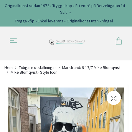
Originalkonst sedan 1972 • Trygga köp • Fri entré på Berzeliigatan 14
SEK
Trygga köp • Enkel leverans • Originalkonst utan krångel
Hem
Tidigare utställningar
Marstrand: 9-17/7 Mike Blomqvist
Mike Blomqvist · Style Icon