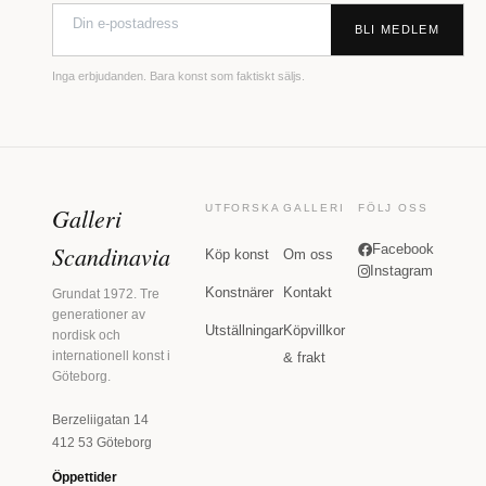
BLI MEDLEM
Inga erbjudanden. Bara konst som faktiskt säljs.
Galleri
UTFORSKA
GALLERI
FÖLJ OSS
Scandinavia
Facebook
Köp konst
Om oss
Instagram
Konstnärer
Kontakt
Grundat 1972. Tre
generationer av
Utställningar
Köpvillkor
nordisk och
internationell konst i
& frakt
Göteborg.
Berzeliigatan 14
412 53 Göteborg
Öppettider