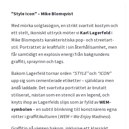
"Style Icon" – Mike Blomqvist
Med mörka solglasögon, en strikt svartvit kostym och
ett stelt, ikoniskt uttryck möter vi
Karl Lagerfeld
i
Mike Blomqvists karakteristiska pop- och streetart-
stil. Porträttet är kraftfullt i sin återhållsamhet, men
får samtidigt en explosiv energi från bakgrundens
graffiti, sprayrinn och tags.
Bakom Lagerfeld tornar orden
“STYLE”
och
“ICON”
upp sig som cementerade etiketter – självklara men
ändå laddade. Det svartvita porträttet är brutalt
stiliserat, nästan som en stencil av en legend, och
knyts ihop av Lagerfelds slips som är fylld av
WEM-
symbolen
– en subtil blinkning till konstnärens egna
rötter i graffitikulturen (
WEM = We Enjoy Madness
).
Graffitin på väggen bakom, inklusive ett klassiskt