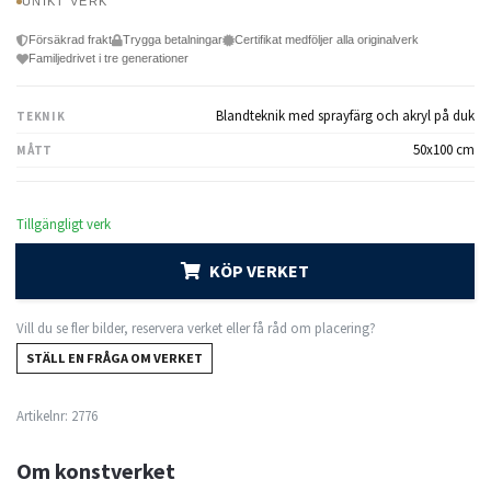
UNIKT VERK
Försäkrad frakt
Trygga betalningar
Certifikat medföljer alla originalverk
Familjedrivet i tre generationer
Blandteknik med sprayfärg och akryl på duk
TEKNIK
50x100 cm
MÅTT
Tillgängligt verk
KÖP VERKET
Vill du se fler bilder, reservera verket eller få råd om placering?
STÄLL EN FRÅGA OM VERKET
Artikelnr:
2776
Om konstverket