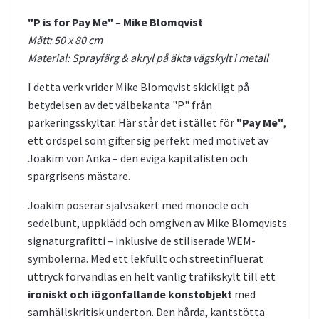
"P is for Pay Me" – Mike Blomqvist
Mått: 50 x 80 cm
Material: Sprayfärg & akryl på äkta vägskylt i metall
I detta verk vrider Mike Blomqvist skickligt på
betydelsen av det välbekanta "P" från
parkeringsskyltar. Här står det i stället för
"Pay Me"
,
ett ordspel som gifter sig perfekt med motivet av
Joakim von Anka – den eviga kapitalisten och
spargrisens mästare.
Joakim poserar självsäkert med monocle och
sedelbunt, uppklädd och omgiven av Mike Blomqvists
signaturgrafitti – inklusive de stiliserade WEM-
symbolerna. Med ett lekfullt och streetinfluerat
uttryck förvandlas en helt vanlig trafikskylt till ett
ironiskt och iögonfallande konstobjekt
med
samhällskritisk underton. Den hårda, kantstötta