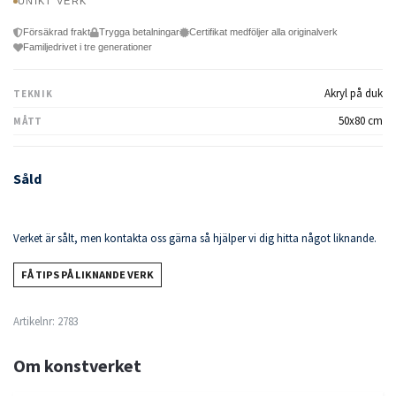
UNIKT VERK
Försäkrad frakt
Trygga betalningar
Certifikat medföljer alla originalverk
Familjedrivet i tre generationer
Akryl på duk
TEKNIK
50x80 cm
MÅTT
Såld
Verket är sålt, men kontakta oss gärna så hjälper vi dig hitta något liknande.
FÅ TIPS PÅ LIKNANDE VERK
Artikelnr:
2783
Om konstverket