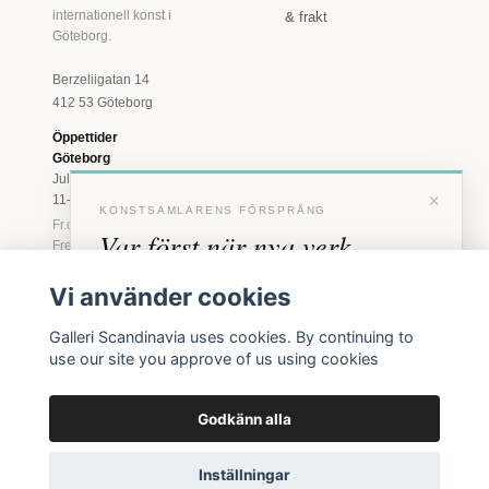
internationell konst i
& frakt
Göteborg.
Berzeliigatan 14
412 53 Göteborg
Öppettider
Göteborg
Juli: Tis 11-18 · Lör
×
11-16
KONSTSAMLARENS FÖRSPRÅNG
Fr.o.m. augusti: Tis-
Var först när nya verk
Fre 11-18 · Lör 11-
16
anländer
Vi använder cookies
Marstrand
Förhandstillgång till nya verk och personliga
23 juni - 16 augusti
Galleri Scandinavia uses cookies. By continuing to
inbjudningar till vernissage, innan vi annonserar
2026
use our site you approve of us using cookies
offentligt.
Tis-Fre 11-18 ·
Lör-Sön 12-16
Godkänn alla
BLI MEDLEM
© 2026 Galleri Scandinavia AB · Org.nr 556961-2129
Inga erbjudanden. Bara konst som faktiskt säljs.
Inställningar