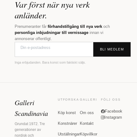
Var först när nya verk
anländer.
Prenumeranter får
förhandstillgång till nya verk
och
personliga inbjudningar till vernissage
innan vi
annonserar offentligt.
BLI MEDLEM
Inga erbjudanden. Bara konst som faktiskt säljs.
Galleri
UTFORSKA
GALLERI
FÖLJ OSS
Scandinavia
Facebook
Köp konst
Om oss
Instagram
Konstnärer
Kontakt
Grundat 1972. Tre
generationer av
Utställningar
Köpvillkor
nordisk och