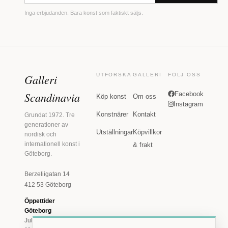
Inga erbjudanden. Bara konst som faktiskt säljs.
Galleri
UTFORSKA
GALLERI
FÖLJ OSS
Scandinavia
Facebook
Köp konst
Om oss
Instagram
Konstnärer
Kontakt
Grundat 1972. Tre
generationer av
Utställningar
Köpvillkor
nordisk och
internationell konst i
& frakt
Göteborg.
Berzeliigatan 14
412 53 Göteborg
Öppettider
Göteborg
Juli: Tis 11-18 · Lör