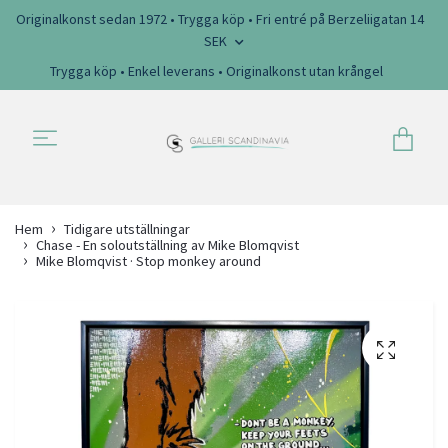
Originalkonst sedan 1972 • Trygga köp • Fri entré på Berzeliigatan 14
SEK
Trygga köp • Enkel leverans • Originalkonst utan krångel
Hem
Tidigare utställningar
Chase - En soloutställning av Mike Blomqvist
Mike Blomqvist · Stop monkey around