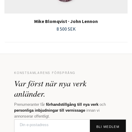
Mike Blomqvist · John Lennon
8 500 SEK
KONSTSAMLARENS FÖRSPRÅNG
Var först när nya verk
anländer.
Prenumeranter får
förhandstillgång till nya verk
och
personliga inbjudningar till vernissage
innan vi
annonserar offentligt.
BLI MEDLEM