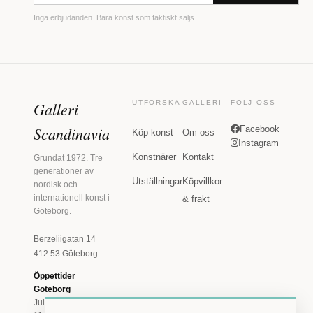
Inga erbjudanden. Bara konst som faktiskt säljs.
Galleri
UTFORSKA
GALLERI
FÖLJ OSS
Scandinavia
Facebook
Köp konst
Om oss
Instagram
Konstnärer
Kontakt
Grundat 1972. Tre
generationer av
Utställningar
Köpvillkor
nordisk och
internationell konst i
& frakt
Göteborg.
Berzeliigatan 14
412 53 Göteborg
Öppettider
Göteborg
Juli: Tis 11-18 · Lör