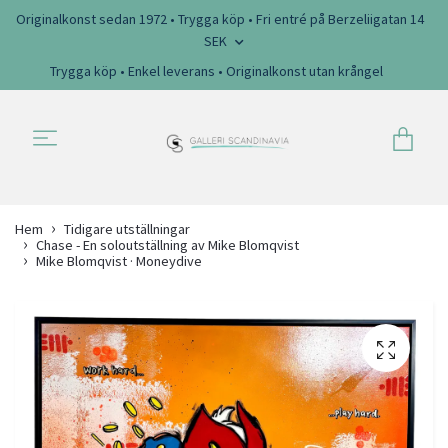
Originalkonst sedan 1972 • Trygga köp • Fri entré på Berzeliigatan 14
SEK
Trygga köp • Enkel leverans • Originalkonst utan krångel
Hem
Tidigare utställningar
Chase - En soloutställning av Mike Blomqvist
Mike Blomqvist · Moneydive