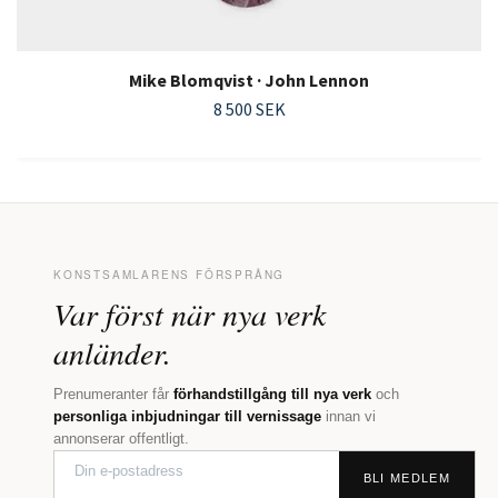
Mike Blomqvist · John Lennon
8 500 SEK
KONSTSAMLARENS FÖRSPRÅNG
Var först när nya verk
anländer.
Prenumeranter får
förhandstillgång till nya verk
och
personliga inbjudningar till vernissage
innan vi
annonserar offentligt.
BLI MEDLEM