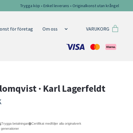
Trygga köp • Enkel leverans • Originalkonst utan krångel
VARUKORG
onst för företag
Om oss
lomqvist · Karl Lagerfeldt
K
Trygga betalningar
Certifikat medföljer alla originalverk
e generationer