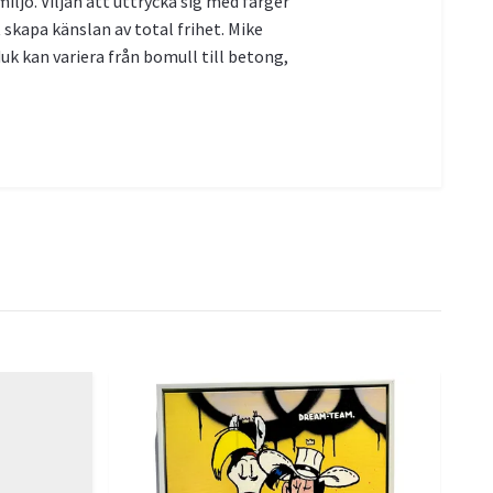
ljö. Viljan att uttrycka sig med färger
 skapa känslan av total frihet. Mike
k kan variera från bomull till betong,
Mi