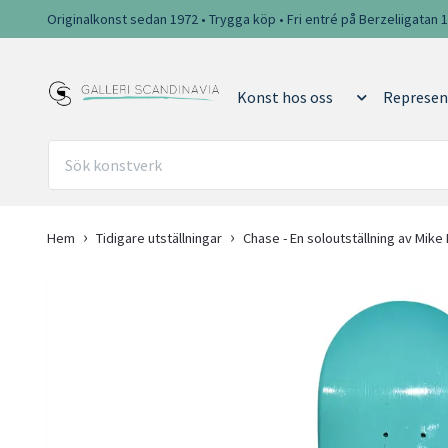
Originalkonst sedan 1972 • Trygga köp • Fri entré på Berzeliigatan 
Konst hos oss
Represen
Hem
Tidigare utställningar
Chase - En soloutställning av Mike