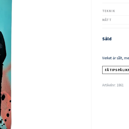
TEKNIK
MÅTT
Såld
Verket är sålt, m
FÅ TIPS PÅ LI
Artikelnr:
1861