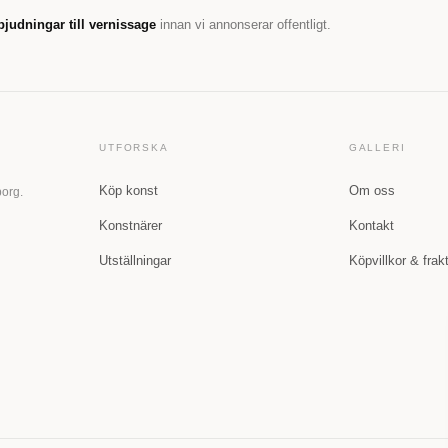
bjudningar till vernissage
innan vi annonserar offentligt.
UTFORSKA
GALLERI
Köp konst
Om oss
borg.
Konstnärer
Kontakt
Utställningar
Köpvillkor & frak