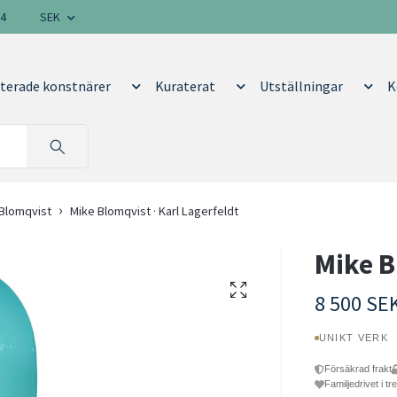
14
SEK
terade konstnärer
Kuraterat
Utställningar
K
 Blomqvist
Mike Blomqvist · Karl Lagerfeldt
Mike B
8 500 SE
UNIKT VERK
Försäkrad frakt
Familjedrivet i tr