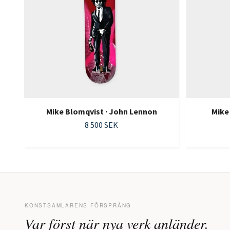
Mike Blomqvist · John Lennon
Mike
8 500 SEK
KONSTSAMLARENS FÖRSPRÅNG
Var först när nya verk anländer.