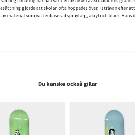
r ung tonåring har han varit en aktiv del av Stockholms graffitimi
ättning gjorde att skolan ofta hoppades över, i strävan efter att
av material som vattenbaserad sprayfärg, akryl och bläck. Hans du
.