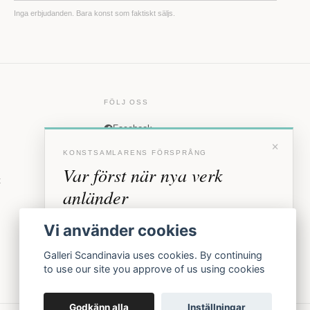
Inga erbjudanden. Bara konst som faktiskt säljs.
FÖLJ OSS
Facebook
×
Instagram
KONSTSAMLARENS FÖRSPRÅNG
Var först när nya verk
t
anländer
Förhandstillgång till nya verk och personliga
Vi använder cookies
inbjudningar till vernissage, innan vi annonserar
offentligt.
Galleri Scandinavia uses cookies. By continuing
to use our site you approve of us using cookies
BLI MEDLEM
Godkänn alla
Inställningar