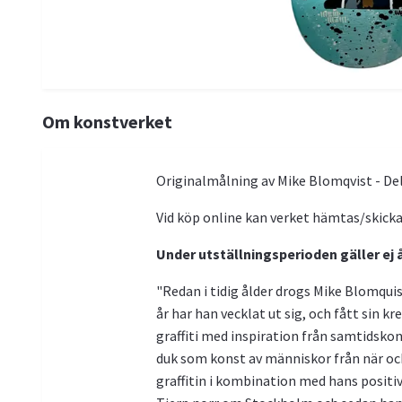
Om konstverket
Originalmålning av Mike Blomqvist - Del 
Vid köp online kan verket hämtas/skickas
Under utställningsperioden gäller ej 
"Redan i tidig ålder drogs Mike Blomquis
år har han vecklat ut sig, och fått sin k
graffiti med inspiration från samtidsko
duk som konst av människor från när och 
graffitin i kombination med hans positiva