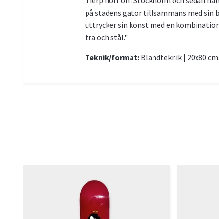
Tierp norr om Stockholm och sedan han va
på stadens gator tillsammans med sin bes
uttrycker sin konst med en kombination 
trä och stål."
Teknik/format:
Blandteknik | 20x80 cm